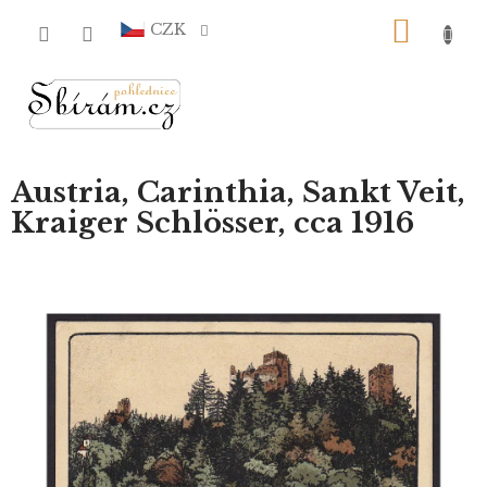
Přejít
NÁKU
na
CZK
obsah
KOŠÍ
Austria, Carinthia, Sankt Veit,
Kraiger Schlösser, cca 1916