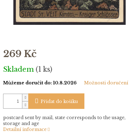
269 Kč
Měrná
Skladem
(1 ks)
cena:
Můžeme doručit do:
10.8.2026
Možnosti doručení
Přidat do košíku
postcard sent by mail, state corresponds to the usage,
storage and age
Detailní informace