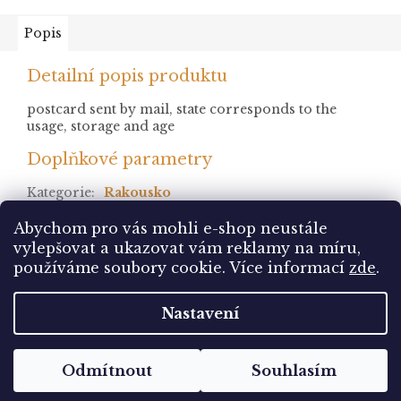
Popis
Detailní popis produktu
postcard sent by mail, state corresponds to the
usage, storage and age
Doplňkové parametry
Kategorie
:
Rakousko
stav
:
prošlá
Abychom pro vás mohli e-shop neustále
vylepšovat a ukazovat vám reklamy na míru,
Z
používáme soubory cookie. Více informací
zde
.
á
Vytvořil Shoptet
p
Nastavení
a
t
Copyright 2026
Pohlednice Sbírám.cz
. Všechna
í
Odmítnout
Souhlasím
práva vyhrazena.
Upravit nastavení cookies