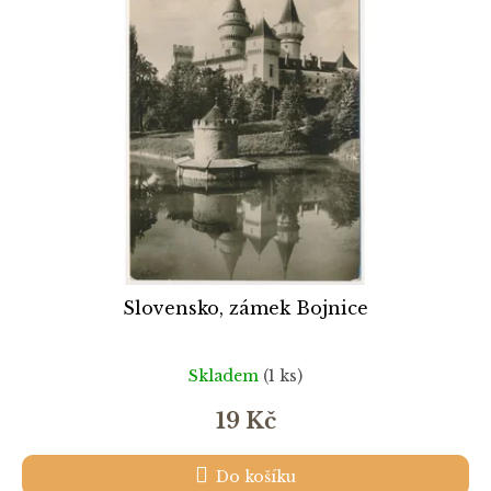
k
i
t
s
ů
p
r
o
d
u
k
t
ů
Slovensko, zámek Bojnice
Skladem
(1 ks)
19 Kč
Do košíku