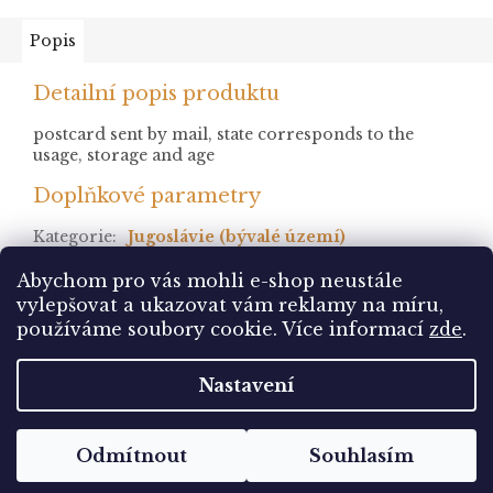
Popis
Detailní popis produktu
postcard sent by mail, state corresponds to the
usage, storage and age
Doplňkové parametry
Kategorie
:
Jugoslávie (bývalé území)
stav
:
prošlá
Abychom pro vás mohli e-shop neustále
vylepšovat a ukazovat vám reklamy na míru,
Z
používáme soubory cookie. Více informací
zde
.
á
Vytvořil Shoptet
p
Nastavení
a
t
Copyright 2026
Pohlednice Sbírám.cz
. Všechna
í
Odmítnout
Souhlasím
práva vyhrazena.
Upravit nastavení cookies