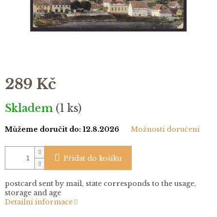
289 Kč
Měrná
Skladem
(1 ks)
cena:
Můžeme doručit do:
12.8.2026
Možnosti doručení
Přidat do košíku
postcard sent by mail, state corresponds to the usage,
storage and age
Detailní informace