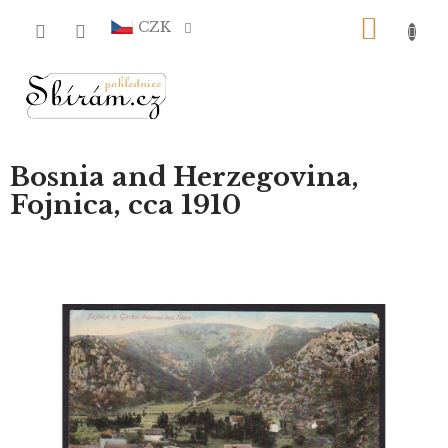
Přejít
NÁKU
na
CZK
obsah
KOŠÍ
Bosnia and Herzegovina,
Fojnica, cca 1910