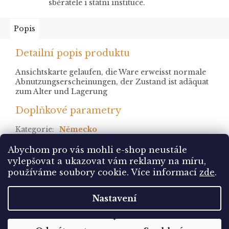
sběratele i státní instituce.
Popis
Detailní popis produktu
Ansichtskarte gelaufen, die Ware erweisst normale
Abnutzungserscheinungen, der Zustand ist adäquat
zum Alter und Lagerung
Doplňkové parametry
Kategorie
:
Německo
stav
:
prošlá
Abychom pro vás mohli e-shop neustále
vylepšovat a ukazovat vám reklamy na míru,
Z
používáme soubory cookie. Více informací
zde
.
á
Vytvořil Shoptet
p
Nastavení
a
t
Copyright 2026
Pohlednice Sbírám.cz
. Všechna
í