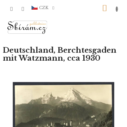
Přejít
NÁKU
na
CZK
obsah
KOŠÍ
Deutschland, Berchtesgaden
mit Watzmann, cca 1930