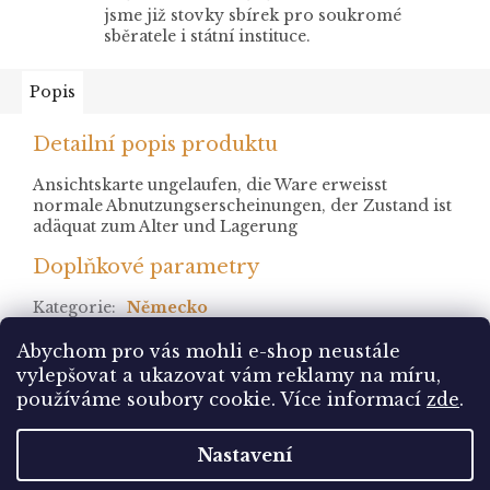
jsme již stovky sbírek pro soukromé
sběratele i státní instituce.
Popis
Detailní popis produktu
Ansichtskarte ungelaufen, die Ware erweisst
normale Abnutzungserscheinungen, der Zustand ist
adäquat zum Alter und Lagerung
Doplňkové parametry
Kategorie
:
Německo
stav
:
neprošlá
Abychom pro vás mohli e-shop neustále
vylepšovat a ukazovat vám reklamy na míru,
Z
používáme soubory cookie. Více informací
zde
.
á
Vytvořil Shoptet
p
Nastavení
a