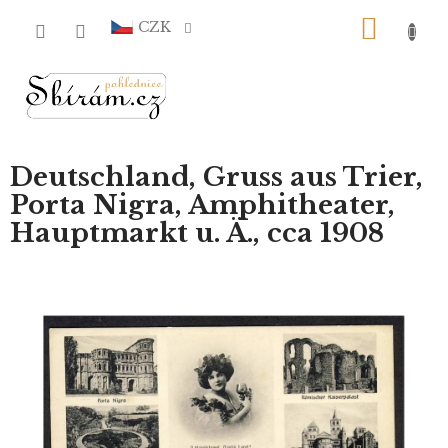
Přejít
NÁKU
na
CZK
obsah
KOŠÍ
Deutschland, Gruss aus Trier,
Porta Nigra, Amphitheater,
Hauptmarkt u. Ä., cca 1908