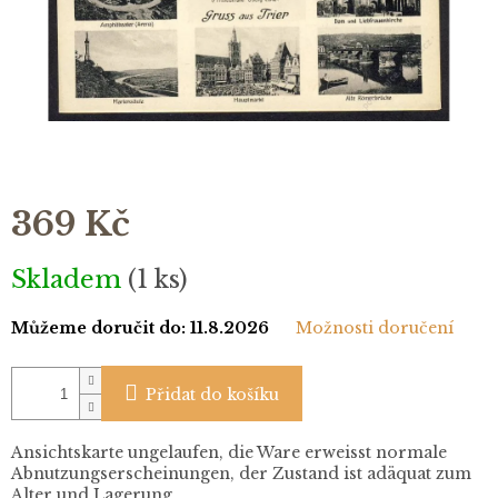
369 Kč
Měrná
Skladem
(1 ks)
cena:
Můžeme doručit do:
11.8.2026
Možnosti doručení
Přidat do košíku
Ansichtskarte ungelaufen, die Ware erweisst normale
Abnutzungserscheinungen, der Zustand ist adäquat zum
Alter und Lagerung