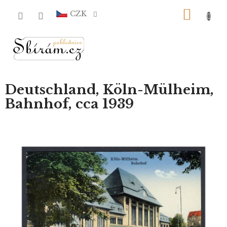
Přejít
NÁKU
na
CZK
obsah
KOŠÍ
Deutschland, Köln-Mülheim,
Bahnhof, cca 1939