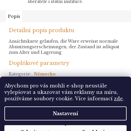
sběratele i státní instituce.
Popis
Detailní popis produktu
Ansichtskarte gelaufen, die Ware erweisst normale
Abnutzungserscheinungen, der Zustand ist adäquat
zum Alter und Lagerung
Doplňkové parametry
Kategorie
:
Německo
stav
:
prošlá
Abychom pro vás mohli e-shop neustále
vylepšovat a ukazovat vám reklamy na míru,
Z
používáme soubory cookie. Více informací
zde
.
á
Vytvořil Shoptet
p
Nastavení
a
t
Copyright 2026
Pohlednice Sbírám.cz
. Všechna
í