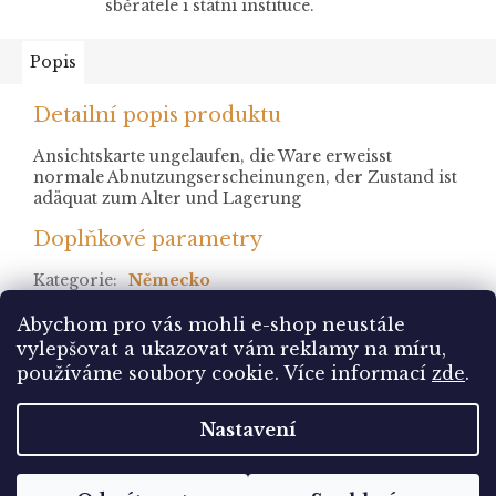
sběratele i státní instituce.
Popis
Detailní popis produktu
Ansichtskarte ungelaufen, die Ware erweisst
normale Abnutzungserscheinungen, der Zustand ist
adäquat zum Alter und Lagerung
Doplňkové parametry
Kategorie
:
Německo
stav
:
neprošlá
Abychom pro vás mohli e-shop neustále
vylepšovat a ukazovat vám reklamy na míru,
Z
používáme soubory cookie. Více informací
zde
.
á
Vytvořil Shoptet
p
Nastavení
a
t
Copyright 2026
Pohlednice Sbírám.cz
. Všechna
í