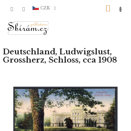
Přejít
NÁKU
na
CZK
obsah
KOŠÍ
Deutschland, Ludwigslust,
Grossherz, Schloss, cca 1908