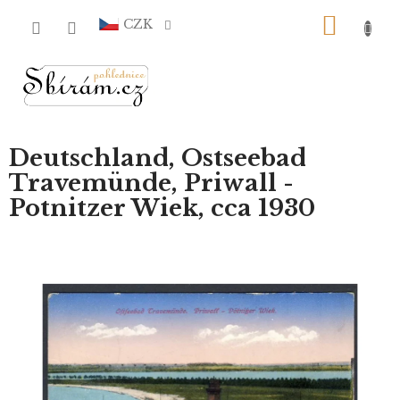
Přejít
NÁKU
na
CZK
obsah
KOŠÍ
Deutschland, Ostseebad
Travemünde, Priwall -
Potnitzer Wiek, cca 1930