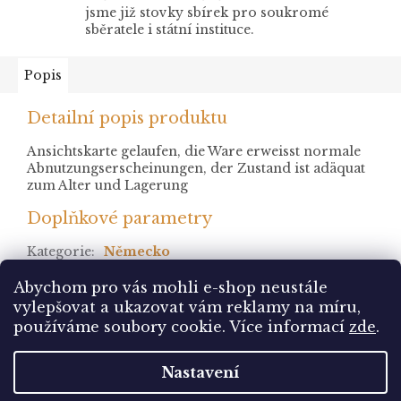
jsme již stovky sbírek pro soukromé
sběratele i státní instituce.
Popis
Detailní popis produktu
Ansichtskarte gelaufen, die Ware erweisst normale
Abnutzungserscheinungen, der Zustand ist adäquat
zum Alter und Lagerung
Doplňkové parametry
Kategorie
:
Německo
stav
:
prošlá
Abychom pro vás mohli e-shop neustále
vylepšovat a ukazovat vám reklamy na míru,
Z
používáme soubory cookie. Více informací
zde
.
á
Vytvořil Shoptet
p
Nastavení
a