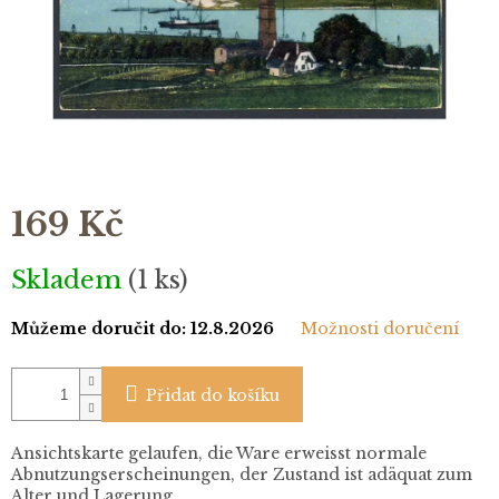
169 Kč
Měrná
Skladem
(1 ks)
cena:
Můžeme doručit do:
12.8.2026
Možnosti doručení
Přidat do košíku
Ansichtskarte gelaufen, die Ware erweisst normale
Abnutzungserscheinungen, der Zustand ist adäquat zum
Alter und Lagerung