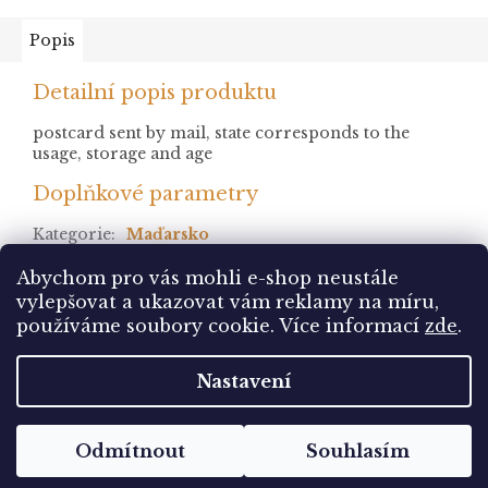
Popis
Detailní popis produktu
postcard sent by mail, state corresponds to the
usage, storage and age
Doplňkové parametry
Kategorie
:
Maďarsko
stav
:
prošlá
Abychom pro vás mohli e-shop neustále
vylepšovat a ukazovat vám reklamy na míru,
Z
používáme soubory cookie. Více informací
zde
.
á
Vytvořil Shoptet
p
Nastavení
a
t
Copyright 2026
Pohlednice Sbírám.cz
. Všechna
í
Odmítnout
Souhlasím
práva vyhrazena.
Upravit nastavení cookies