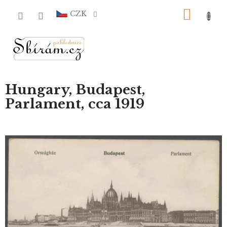
Přejít
NÁKU
na
CZK
obsah
KOŠÍ
Hungary, Budapest,
Parlament, cca 1919