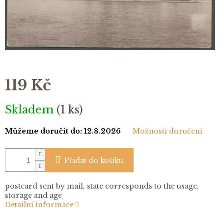
119 Kč
Měrná
Skladem
(1 ks)
cena:
Můžeme doručit do:
12.8.2026
Možnosti doručení
Přidat do košíku
postcard sent by mail, state corresponds to the usage,
storage and age
Detailní informace