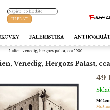
HLEDAT
NKOVKY
FALERISTIKA
ANTIKVARIÁ
italien, venedig, hergozs palast, cca 1930
lien, Venedig, Hergozs Palast, cc
49 
Měrná
Skl
cena:
Můžeme
Možnos