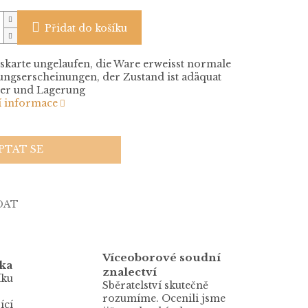
Přidat do košíku
skarte ungelaufen, die Ware erweisst normale
ngserscheinungen, der Zustand ist adäquat
ter und Lagerung
í informace
PTAT SE
DAT
Víceoborové soudní
ka
znalectví
íku
Sběratelství skutečně
rozumíme. Ocenili jsme
ící