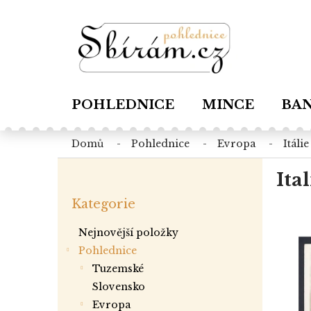
Přejít
na
obsah
POHLEDNICE
MINCE
BA
domů
pohlednice
evropa
itálie
P
Ita
o
Přeskočit
s
Kategorie
kategorie
t
r
Nejnovější položky
a
Pohlednice
n
tuzemské
n
í
slovensko
p
evropa