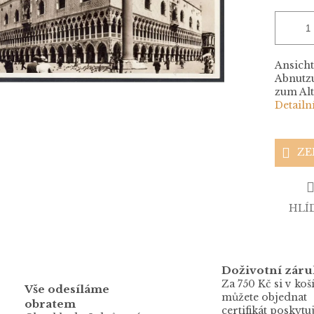
Ansicht
Abnutzu
zum Al
Detailn
ZE
HLÍ
Doživotní záru
Za 750 Kč si v koš
Vše odesíláme
můžete objednat
obratem
certifikát poskytuj