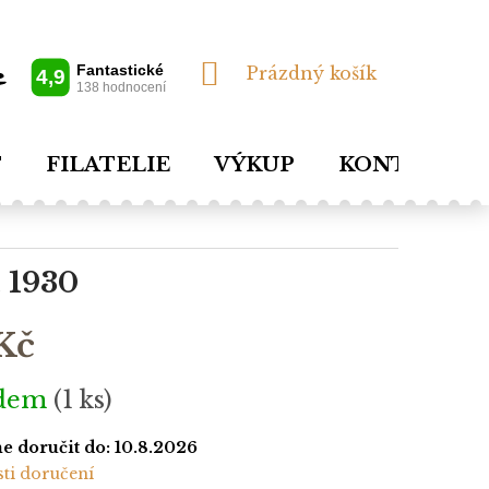
NÁKUPNÍ
Prázdný košík
KOŠÍK
T
FILATELIE
VÝKUP
KONTAKTY
a 1930
Kč
adem
(1 ks)
 doručit do:
10.8.2026
ti doručení