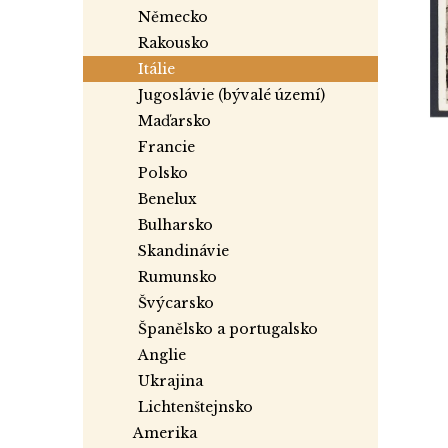
a
německo
n
rakousko
e
itálie
l
jugoslávie (bývalé území)
maďarsko
francie
polsko
benelux
bulharsko
skandinávie
rumunsko
švýcarsko
španělsko a portugalsko
anglie
ukrajina
lichtenštejnsko
amerika