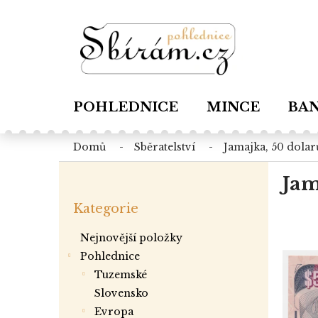
Přejít
na
obsah
POHLEDNICE
MINCE
BA
domů
sběratelství
jamajka, 50 dolar
P
Jam
o
Přeskočit
s
Kategorie
kategorie
t
r
Nejnovější položky
a
Pohlednice
n
tuzemské
n
í
slovensko
p
evropa