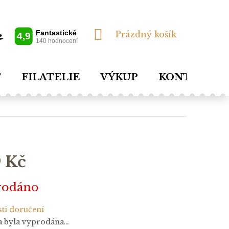
NÁKUPNÍ
Prázdný košík
KOŠÍK
T
FILATELIE
VÝKUP
KONTAKTY
 Kč
rodáno
ti doručení
a byla vyprodána…