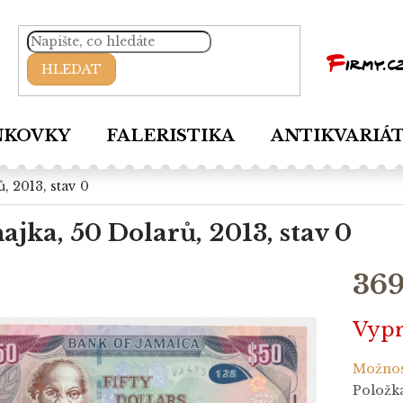
HLEDAT
NKOVKY
FALERISTIKA
ANTIKVARIÁ
ů, 2013, stav 0
ajka, 50 Dolarů, 2013, stav 0
369
Měrná
Vyp
cena:
Možnos
Položk