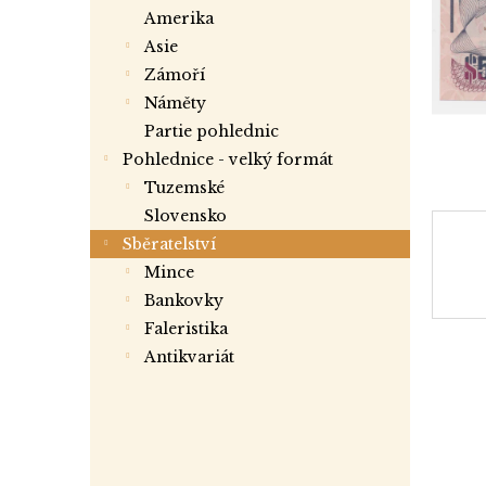
a
amerika
n
asie
e
zámoří
l
náměty
partie pohlednic
Pohlednice - velký formát
tuzemské
slovensko
Sběratelství
mince
bankovky
faleristika
antikvariát