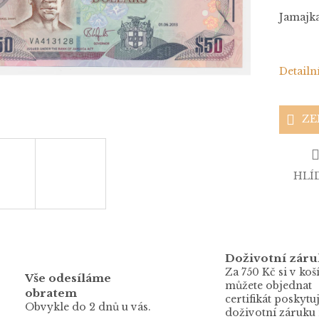
Jamajka,
Detailn
ZE
HLÍ
Doživotní záru
Za 750 Kč si v koš
Vše odesíláme
můžete objednat
obratem
certifikát poskytuj
Obvykle do 2 dnů u vás.
doživotní záruku