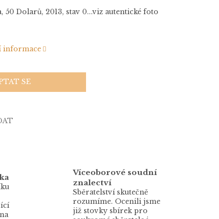
 50 Dolarů, 2013, stav 0...viz autentické foto
í informace
PTAT SE
DAT
Víceoborové soudní
ka
znalectví
íku
Sběratelství skutečně
rozumíme. Ocenili jsme
ící
již stovky sbírek pro
 na