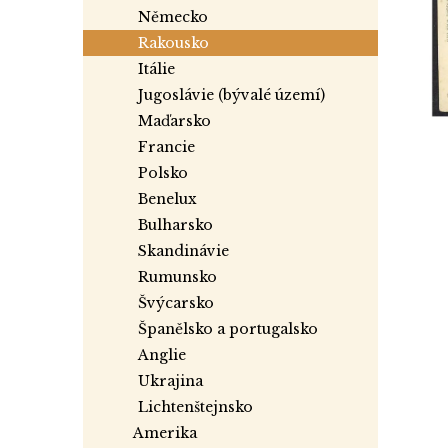
a
německo
n
rakousko
e
itálie
l
jugoslávie (bývalé území)
maďarsko
francie
polsko
benelux
bulharsko
skandinávie
rumunsko
švýcarsko
španělsko a portugalsko
anglie
ukrajina
lichtenštejnsko
amerika