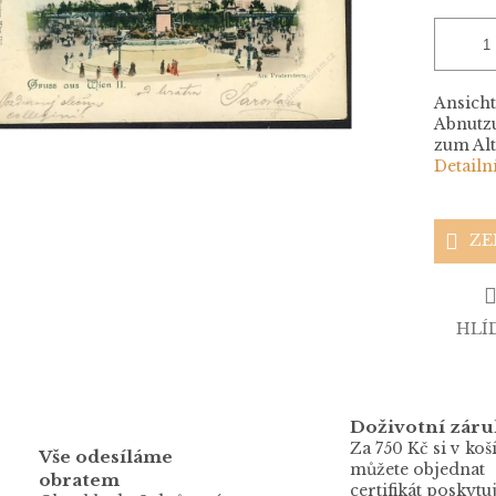
Ansicht
Abnutzu
zum Al
Detailn
ZE
HLÍ
Doživotní záru
Za 750 Kč si v koš
Vše odesíláme
můžete objednat
obratem
certifikát poskytuj