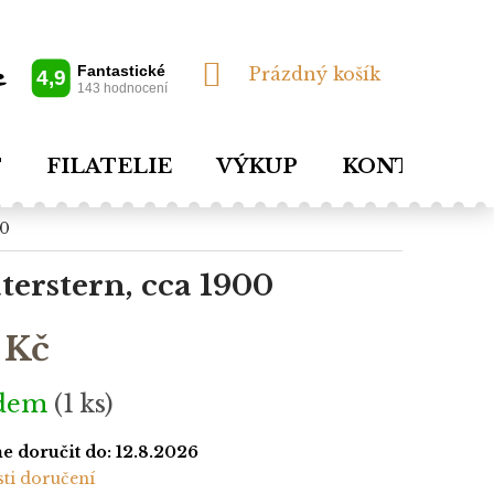
NÁKUPNÍ
Prázdný košík
KOŠÍK
T
FILATELIE
VÝKUP
KONTAKTY
00
terstern, cca 1900
 Kč
adem
(1 ks)
 doručit do:
12.8.2026
ti doručení