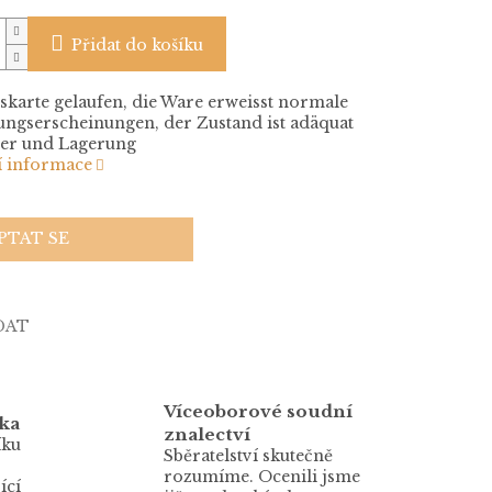
Přidat do košíku
skarte gelaufen, die Ware erweisst normale
ngserscheinungen, der Zustand ist adäquat
ter und Lagerung
í informace
PTAT SE
DAT
Víceoborové soudní
ka
znalectví
íku
Sběratelství skutečně
rozumíme. Ocenili jsme
ící