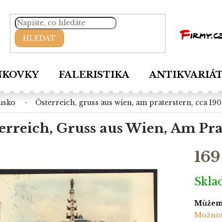
HLEDAT
NKOVKY
FALERISTIKA
ANTIKVARIÁ
ousko
österreich, gruss aus wien, am praterstern, cca 19
erreich, Gruss aus Wien, Am Pra
169
Měrná
Skl
cena:
Můžeme
Možnos