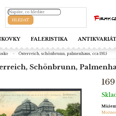
HLEDAT
NKOVKY
FALERISTIKA
ANTIKVARIÁ
ousko
österreich, schönbrunn, palmenhaus, cca 1915
erreich, Schönbrunn, Palmenhau
169
Měrná
Skl
cena:
Můžeme
Možnos