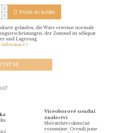
Přidat do košíku
skarte gelaufen, die Ware erweisst normale
ngserscheinungen, der Zustand ist adäquat
ter und Lagerung
í informace
PTAT SE
DAT
Víceoborové soudní
ka
znalectví
íku
Sběratelství skutečně
rozumíme. Ocenili jsme
ící