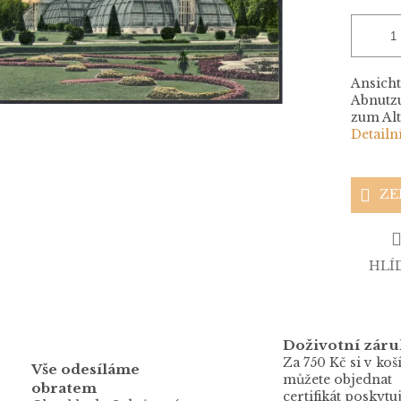
Ansicht
Abnutzu
zum Al
Detailn
ZE
HLÍ
Doživotní záru
Za 750 Kč si v koš
Vše odesíláme
můžete objednat
obratem
certifikát poskytuj