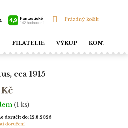
NÁKUPNÍ
Prázdný košík
KOŠÍK
T
FILATELIE
VÝKUP
KONTAKTY
s, cca 1915
 Kč
adem
(1 ks)
 doručit do:
12.8.2026
ti doručení