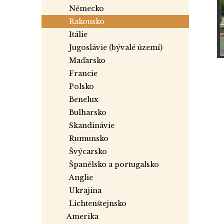
a
německo
n
rakousko
e
itálie
l
jugoslávie (bývalé území)
maďarsko
francie
polsko
benelux
bulharsko
skandinávie
rumunsko
švýcarsko
španělsko a portugalsko
anglie
ukrajina
lichtenštejnsko
amerika