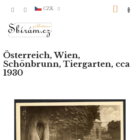
Přejít
NÁKU
na
CZK
obsah
KOŠÍ
Österreich, Wien,
Schönbrunn, Tiergarten, cca
1930