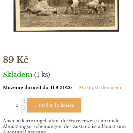
89 Kč
Měrná
Skladem
(1 ks)
cena:
Můžeme doručit do:
11.8.2026
Možnosti doručení
Přidat do košíku
Ansichtskarte ungelaufen, die Ware erweisst normale
Abnutzungserscheinungen, der Zustand ist adäquat zum
Alter und Lagerung