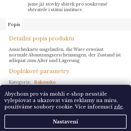
jsme již stovky sbírek pro soukromé
sběratele i státní instituce.
Popis
Detailní popis produktu
Ansichtskarte ungelaufen, die Ware erweisst
normale Abnutzungserscheinungen, der Zustand ist
adäquat zum Alter und Lagerung
Doplňkové parametry
Kategorie
:
Rakousko
stav
:
neprošlá
Abychom pro vás mohli e-shop neustále
vylepšovat a ukazovat vám reklamy na míru,
Z
používáme soubory cookie. Více informací
zde
.
á
Vytvořil Shoptet
p
Nastavení
a