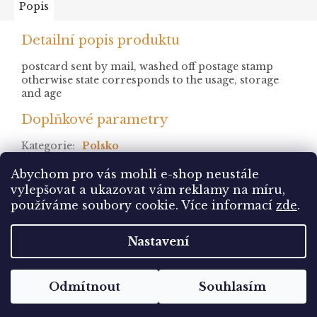
Popis
Detailní popis produktu
postcard sent by mail, washed off postage stamp
otherwise state corresponds to the usage, storage
and age
Doplňkové parametry
Kategorie
:
Polsko
stav
:
prošlá
Abychom pro vás mohli e-shop neustále
vylepšovat a ukazovat vám reklamy na míru,
Z
používáme soubory cookie. Více informací
zde
.
á
Vytvořil Shoptet
p
Nastavení
a
t
Copyright 2026
Pohlednice Sbírám.cz
. Všechna
í
Odmítnout
Souhlasím
práva vyhrazena.
Upravit nastavení cookies