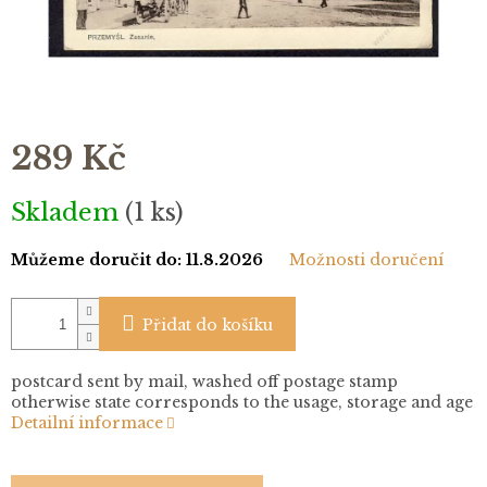
289 Kč
Měrná
Skladem
(1 ks)
cena:
Můžeme doručit do:
11.8.2026
Možnosti doručení
Přidat do košíku
postcard sent by mail, washed off postage stamp
otherwise state corresponds to the usage, storage and age
Detailní informace