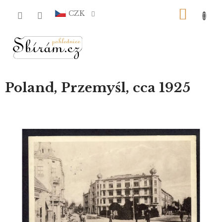
Přejít
NÁKU
na
CZK
obsah
KOŠÍ
Poland, Przemyśl, cca 1925