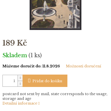
189 Kč
Měrná
Skladem
(1 ks)
cena:
Můžeme doručit do:
11.8.2026
Možnosti doručení
Přidat do košíku
postcard not sent by mail, state corresponds to the usage,
storage and age
Detailní informace