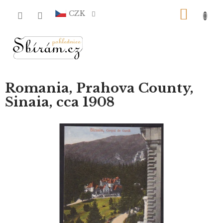
Přejít
NÁKU
na
CZK
obsah
KOŠÍ
Romania, Prahova County,
Sinaia, cca 1908