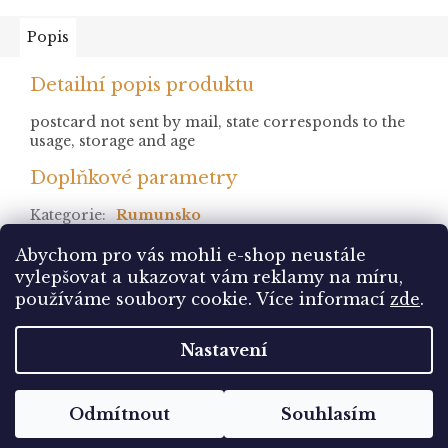
Popis
Detailní popis produktu
postcard not sent by mail, state corresponds to the
usage, storage and age
Doplňkové parametry
Kategorie
:
Rumunsko
stav
:
neprošlá
Abychom pro vás mohli e-shop neustále
vylepšovat a ukazovat vám reklamy na míru,
Z
používáme soubory cookie. Více informací
zde
.
á
Vytvořil Shoptet
p
Nastavení
a
t
Copyright 2026
Pohlednice Sbírám.cz
. Všechna
í
Odmítnout
Souhlasím
práva vyhrazena.
Upravit nastavení cookies