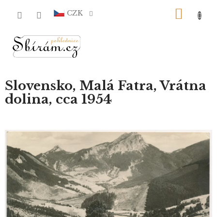
Přejít
NÁKU
na
CZK
obsah
KOŠÍ
Slovensko, Malá Fatra, Vrátna
dolina, cca 1954