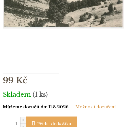
99 Kč
Měrná
Skladem
(1 ks)
cena:
Můžeme doručit do:
11.8.2026
Možnosti doručení
Přidat do košíku