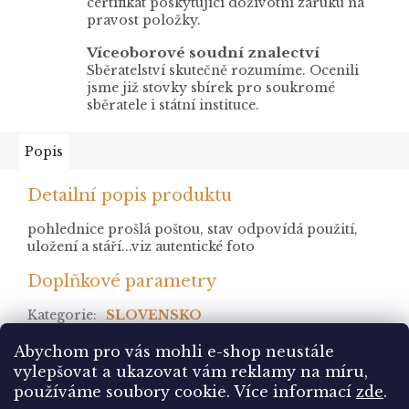
certifikát poskytující doživotní záruku na
pravost položky.
Víceoborové soudní znalectví
Sběratelství skutečně rozumíme. Ocenili
jsme již stovky sbírek pro soukromé
sběratele i státní instituce.
Popis
Detailní popis produktu
pohlednice prošlá poštou, stav odpovídá použití,
uložení a stáří...viz autentické foto
Doplňkové parametry
Kategorie
:
SLOVENSKO
stav
:
prošlá
Abychom pro vás mohli e-shop neustále
vylepšovat a ukazovat vám reklamy na míru,
Z
používáme soubory cookie. Více informací
zde
.