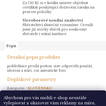
Za 750 Kč si v košíku můžete objednat
certifikát poskytující doživotní záruku na
pravost položky.
Víceoborové soudní znalectví
Sběratelství skutečně rozumíme. Ocenili
jsme již stovky sbírek pro soukromé
sběratele i státní instituce.
Popis
Detailní popis produktu
pohlednice prošlá poštou, stav odpovídá použití,
uložení a stáří...viz autentické foto
Doplňkové parametry
Kategorie
:
SLOVENSKO
stav
:
prošlá
Abychom pro vás mohli e-shop neustále
vylepšovat a ukazovat vám reklamy na míru,