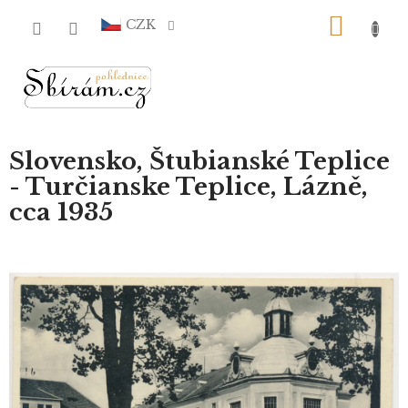
Přejít
NÁKU
na
CZK
obsah
KOŠÍ
Slovensko, Štubianské Teplice
- Turčianske Teplice, Lázně,
cca 1935