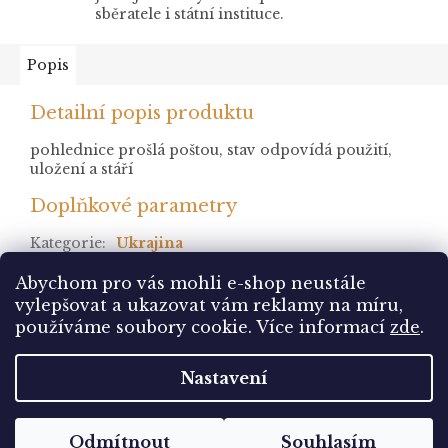
sběratele i státní instituce.
Popis
Detailní popis produktu
pohlednice prošlá poštou, stav odpovídá použití,
uložení a stáří
Doplňkové parametry
Kategorie
:
Ukrajina
stav
:
prošlá
Abychom pro vás mohli e-shop neustále
vylepšovat a ukazovat vám reklamy na míru,
Z
používáme soubory cookie. Více informací
zde
.
á
Vytvořil Shoptet
p
Nastavení
a
t
Copyright 2026
Pohlednice Sbírám.cz
. Všechna
í
Odmítnout
Souhlasím
práva vyhrazena.
Upravit nastavení cookies