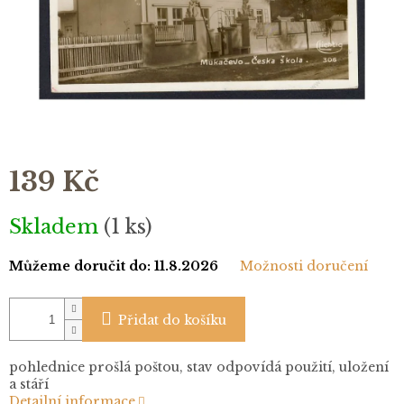
139 Kč
Měrná
Skladem
(1 ks)
cena:
Můžeme doručit do:
11.8.2026
Možnosti doručení
Přidat do košíku
pohlednice prošlá poštou, stav odpovídá použití, uložení
a stáří
Detailní informace