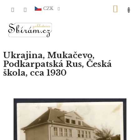
Přejít
NÁKU
na
CZK
obsah
KOŠÍ
Ukrajina, Mukačevo,
Podkarpatská Rus, Česká
škola, cca 1930