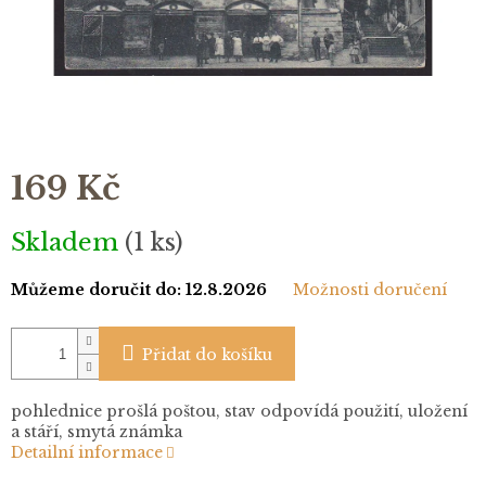
169 Kč
Měrná
Skladem
(1 ks)
cena:
Můžeme doručit do:
12.8.2026
Možnosti doručení
Přidat do košíku
pohlednice prošlá poštou, stav odpovídá použití, uložení
a stáří, smytá známka
Detailní informace