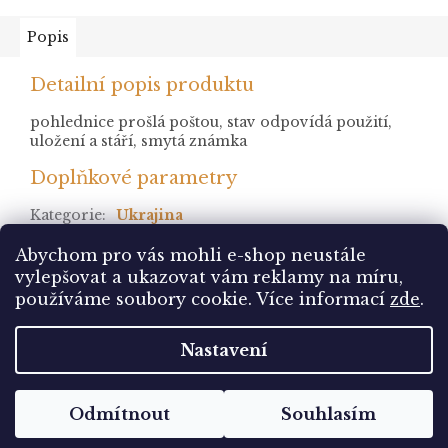
Popis
Detailní popis produktu
pohlednice prošlá poštou, stav odpovídá použití,
uložení a stáří, smytá známka
Doplňkové parametry
Kategorie
:
Ukrajina
stav
:
prošlá
Abychom pro vás mohli e-shop neustále
vylepšovat a ukazovat vám reklamy na míru,
Z
používáme soubory cookie. Více informací
zde
.
á
Vytvořil Shoptet
p
Nastavení
a
t
Copyright 2026
Pohlednice Sbírám.cz
. Všechna
í
Odmítnout
Souhlasím
práva vyhrazena.
Upravit nastavení cookies