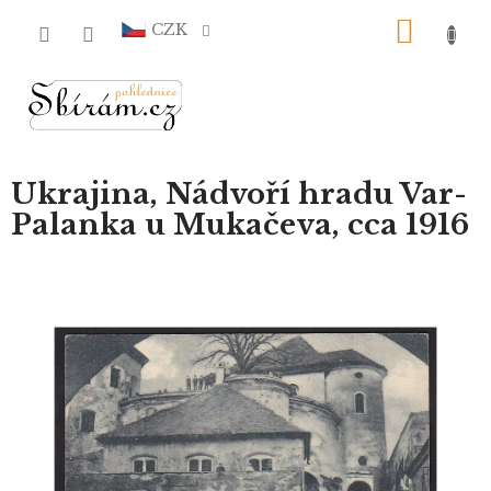
Přejít
NÁKU
na
CZK
obsah
KOŠÍ
Ukrajina, Nádvoří hradu Var-
Palanka u Mukačeva, cca 1916