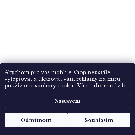
Abychom pro vás mohli e-shop neustále
vylepšovat a ukazovat vám reklamy na míru,
Námětová pohlednice, Dáma v klobouku s
používáme soubory cookie. Více informací
zde
.
kožešinovým boa, cca 1916
Nastavení
Skladem
(1 ks)
119 Kč
Odmítnout
Souhlasím
Do košíku