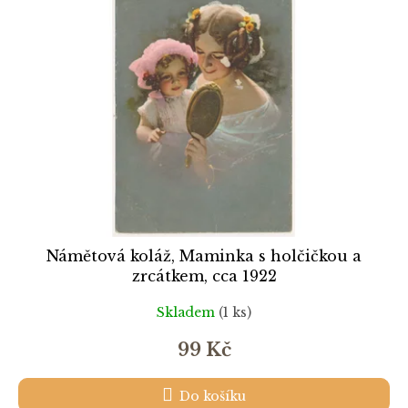
k
i
t
s
ů
p
r
o
d
u
k
t
ů
Námětová koláž, Maminka s holčičkou a
zrcátkem, cca 1922
Skladem
(1 ks)
99 Kč
Do košíku