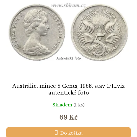
k
i
t
s
ů
p
r
o
d
u
k
t
ů
Austrálie, mince 5 Cents, 1968, stav 1/1...viz
autentické foto
Skladem
(1 ks)
69 Kč
Do košíku