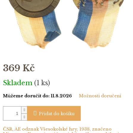
369 Kč
Měrná
Skladem
(1 ks)
cena:
Můžeme doručit do:
11.8.2026
Možnosti doručení
Přidat do košíku
ČSR, AE odznak Všesokolské hry, 1938, značeno