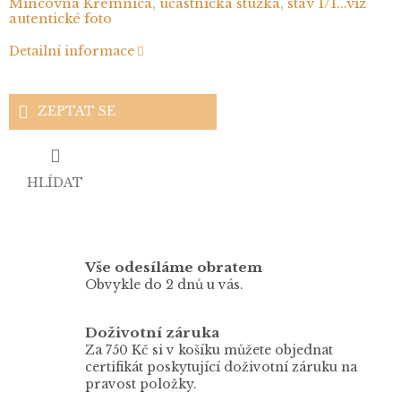
Mincovna Kremnica, účastnická stužka, stav 1/1
...
viz
autentické foto
Detailní informace
ZEPTAT SE
HLÍDAT
Vše odesíláme obratem
Obvykle do 2 dnů u vás.
Doživotní záruka
Za 750 Kč si v košíku můžete objednat
certifikát poskytující doživotní záruku na
pravost položky.