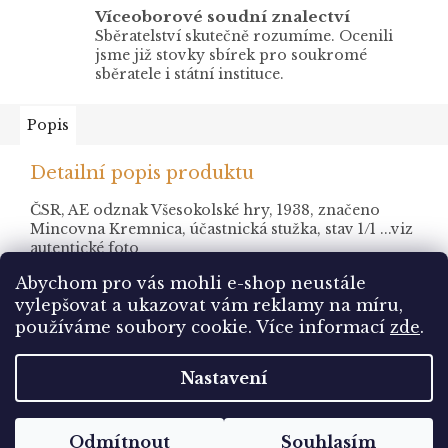
Víceoborové soudní znalectví
Sběratelství skutečně rozumíme. Ocenili
jsme již stovky sbírek pro soukromé
sběratele i státní instituce.
Popis
Detailní popis produktu
ČSR, AE odznak Všesokolské hry, 1938, značeno
Mincovna Kremnica, účastnická stužka, stav 1/1 ...
viz
autentické foto
Abychom pro vás mohli e-shop neustále
vylepšovat a ukazovat vám reklamy na míru,
Z
používáme soubory cookie. Více informací
zde
.
á
Vytvořil Shoptet
p
Nastavení
a
t
Copyright 2026
Pohlednice Sbírám.cz
. Všechna
í
Odmítnout
Souhlasím
práva vyhrazena.
Upravit nastavení cookies