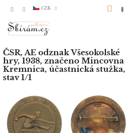
Přejít
NÁKU
na
CZK
obsah
KOŠÍ
ČSR, AE odznak Všesokolské
hry, 1938, značeno Mincovna
Kremnica, účastnická stužka,
stav 1/1