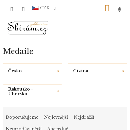
Přejít
NÁKU
na
CZK
obsah
KOŠÍ
Medaile
Česko
Cizina
Rakousko -
Uhersko
Ř
a
Doporučujeme
Nejlevnější
Nejdražší
z
e
Nejprodávanější
Abecedně