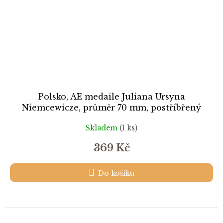
Polsko, AE medaile Juliana Ursyna
Niemcewicze, průměr 70 mm, postříbřený
patinovaný tombak, stav 0/0
Skladem
(1 ks)
369 Kč
Do košíku