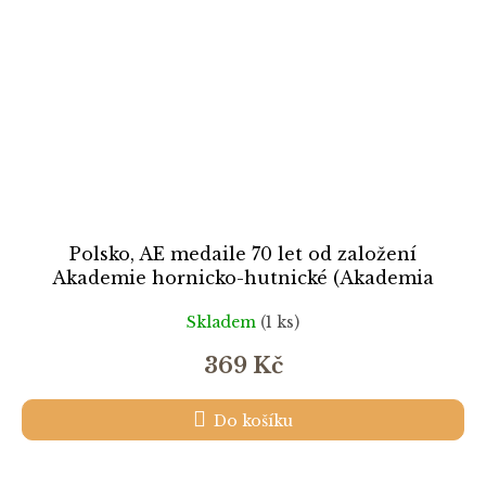
Polsko, AE medaile 70 let od založení
Akademie hornicko-hutnické (Akademia
Górniczo-Hutnicza - AGH) v Krakově, průměr
Skladem
(1 ks)
70 mm, postříbřený patinovaný tombak, stav
0/0
369 Kč
Do košíku