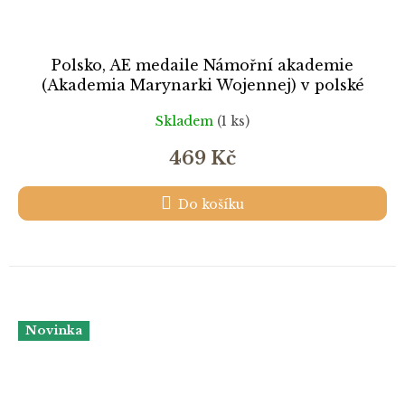
Polsko, AE medaile Námořní akademie
(Akademia Marynarki Wojennej) v polské
Gdyni, průměr 70 mm, postříbřený patinovaný
Skladem
(1 ks)
tombak, stav 0/0
469 Kč
Do košíku
Novinka