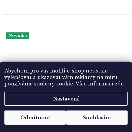
Novinka
Abychom pro vás mohli e-shop neustále
vylepšovat a ukazovat vám reklamy na míru,
používáme soubory cookie. Více informací
zde
.
Nastavení
Odmítnout
Souhlasím
Polsko, AE medaile k 900. výročí zavraždění