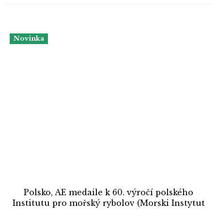
Novinka
Polsko, AE medaile k 60. výročí polského
Institutu pro mořský rybolov (Morski Instytut
Rybacki), průměr 70 mm, bronz, stav 0/0