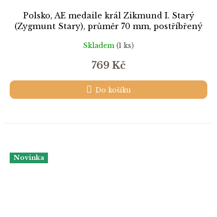
Polsko, AE medaile král Zikmund I. Starý
(Zygmunt Stary), průměr 70 mm, postříbřený
patinovaný tombak, stav 0/0
Skladem
(1 ks)
769 Kč
Do košíku
Novinka