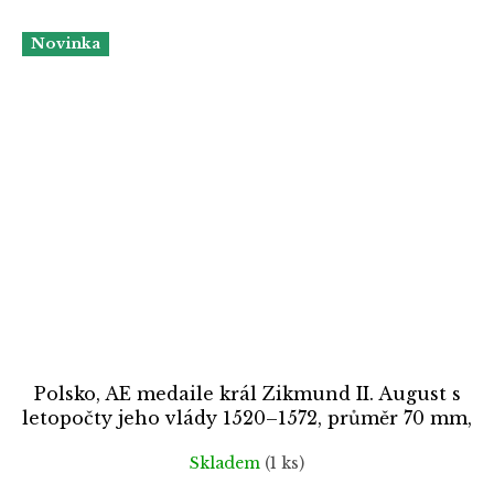
Novinka
Polsko, AE medaile král Zikmund II. August s
letopočty jeho vlády 1520–1572, průměr 70 mm,
postříbřený patinovaný tombak, stav 0/0
Skladem
(1 ks)