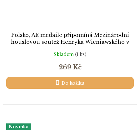
Polsko, AE medaile připomíná Mezinárodní
houslovou soutěž Henryka Wieniawského v
Poznani, průměr 70 mm, bronz, stav 1/1
Skladem
(1 ks)
269 Kč
Do košíku
Novinka