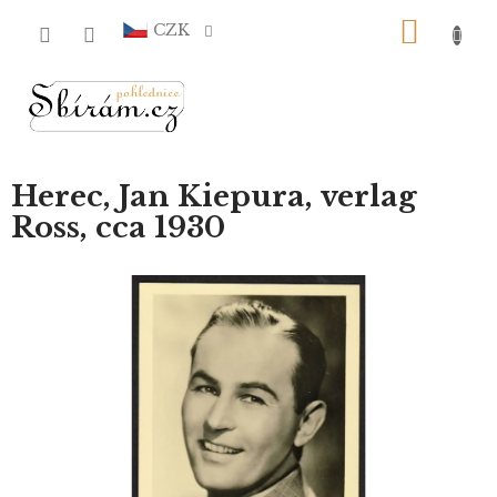
Přejít
NÁKU
na
CZK
obsah
KOŠÍ
Herec, Jan Kiepura, verlag
Ross, cca 1930