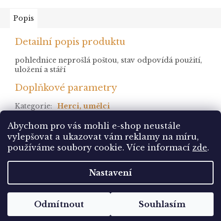
Popis
Detailní popis produktu
pohlednice neprošlá poštou, stav odpovídá použití,
uložení a stáří
Doplňkové parametry
Kategorie
:
Herci, umělci
stav
:
neprošlá
Abychom pro vás mohli e-shop neustále
vylepšovat a ukazovat vám reklamy na míru,
Z
používáme soubory cookie. Více informací
zde
.
á
Vytvořil Shoptet
p
Nastavení
a
t
Copyright 2026
Pohlednice Sbírám.cz
. Všechna
í
Odmítnout
Souhlasím
práva vyhrazena.
Upravit nastavení cookies