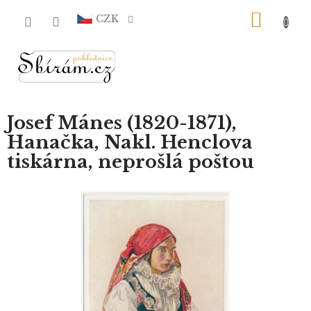
Přejít
NÁKU
na
CZK
obsah
KOŠÍ
Josef Mánes (1820-1871),
Hanačka, Nakl. Henclova
tiskárna, neprošlá poštou