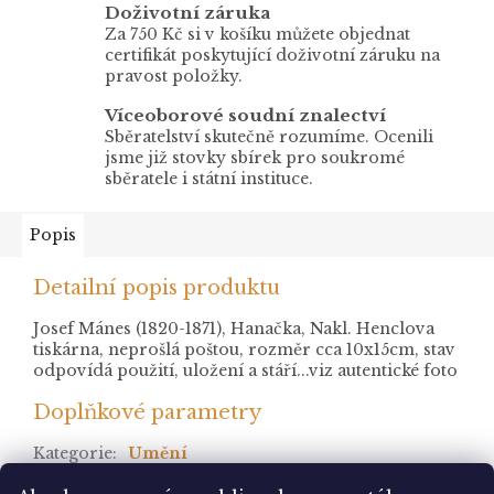
Doživotní záruka
Za 750 Kč si v košíku můžete objednat
certifikát poskytující doživotní záruku na
pravost položky.
Víceoborové soudní znalectví
Sběratelství skutečně rozumíme. Ocenili
jsme již stovky sbírek pro soukromé
sběratele i státní instituce.
Popis
Detailní popis produktu
Josef Mánes (1820-1871), Hanačka, Nakl. Henclova
tiskárna, neprošlá poštou, rozměr cca 10x15cm, stav
odpovídá použití, uložení a stáří...viz autentické foto
Doplňkové parametry
Kategorie
:
Umění
stav
:
neprošlá