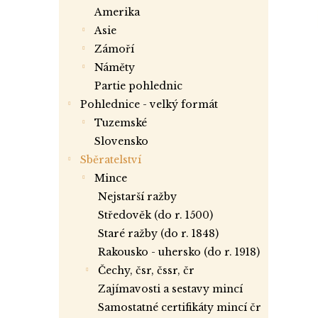
a
amerika
n
asie
e
zámoří
l
náměty
partie pohlednic
Pohlednice - velký formát
tuzemské
slovensko
Sběratelství
mince
nejstarší ražby
středověk (do r. 1500)
staré ražby (do r. 1848)
rakousko - uhersko (do r. 1918)
čechy, čsr, čssr, čr
zajímavosti a sestavy mincí
samostatné certifikáty mincí čr