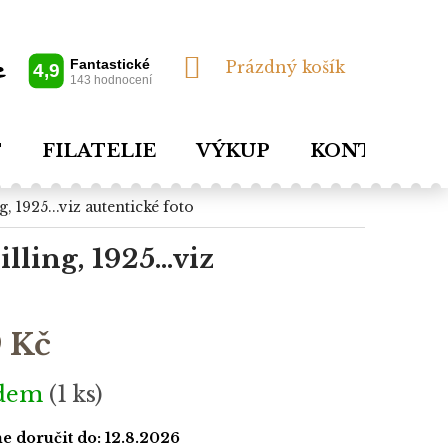
NÁKUPNÍ
Prázdný košík
KOŠÍK
T
FILATELIE
VÝKUP
KONTAKTY
g, 1925...viz autentické foto
ling, 1925...viz
 Kč
adem
(1 ks)
 doručit do:
12.8.2026