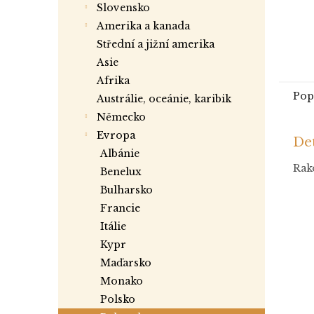
slovensko
amerika a kanada
střední a jižní amerika
asie
afrika
Pop
austrálie, oceánie, karibik
německo
evropa
Det
albánie
Rako
benelux
bulharsko
francie
itálie
kypr
maďarsko
monako
polsko