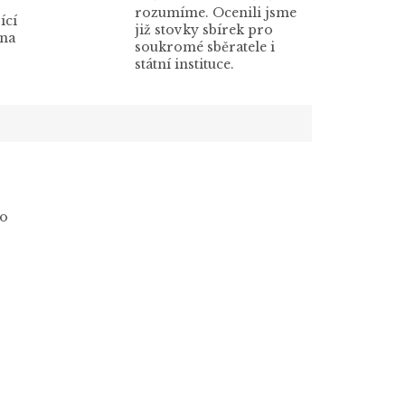
rozumíme. Ocenili jsme
ící
již stovky sbírek pro
 na
soukromé sběratele i
státní instituce.
to