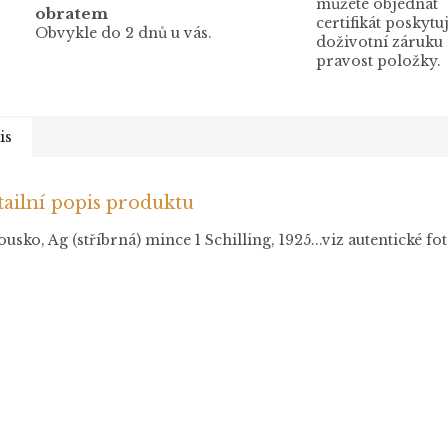
můžete objednat
obratem
certifikát poskytuj
Obvykle do 2 dnů u vás.
doživotní záruku
pravost položky.
is
ailní popis produktu
usko, Ag (stříbrná) mince 1 Schilling, 1925...viz autentické fo