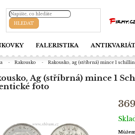
HLEDAT
NKOVKY
FALERISTIKA
ANTIKVARIÁ
pa
rakousko
rakousko, ag (stříbrná) mince 1 schillin
ousko, Ag (stříbrná) mince 1 Schil
entické foto
369
Měrná
Skl
cena:
Můžeme