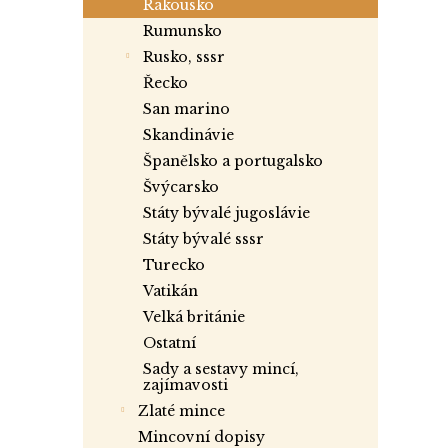
rakousko
rumunsko
rusko, sssr
řecko
san marino
skandinávie
španělsko a portugalsko
švýcarsko
státy bývalé jugoslávie
státy bývalé sssr
turecko
vatikán
velká británie
ostatní
sady a sestavy mincí,
zajímavosti
zlaté mince
mincovní dopisy