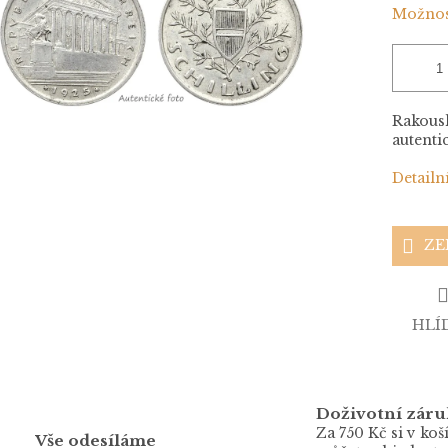
Možnos
Rakousko
autenti
Detailn
ZE
HLÍ
Doživotní záru
Za 750 Kč si v koš
Vše odesíláme