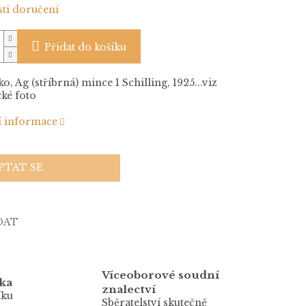
ti doručení
Přidat do košíku
, Ag (stříbrná) mince 1 Schilling, 1925...viz
cké foto
í informace
PTAT SE
DAT
Víceoborové soudní
ka
znalectví
íku
Sběratelství skutečně