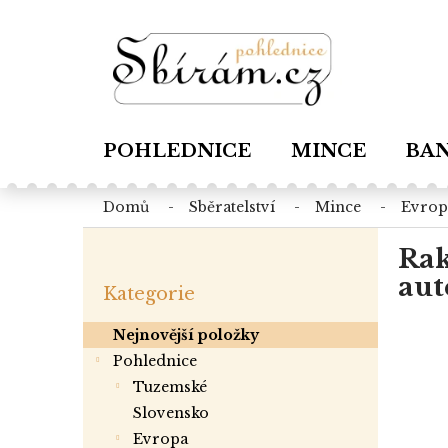
Přejít
na
obsah
POHLEDNICE
MINCE
BA
domů
sběratelství
mince
evro
P
Rak
o
Přeskočit
s
aut
Kategorie
kategorie
t
r
Nejnovější položky
a
Pohlednice
n
tuzemské
n
í
slovensko
p
evropa