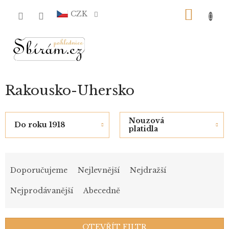
Přejít
NÁKU
na
CZK
obsah
KOŠÍ
Rakousko-Uhersko
Nouzová
Do roku 1918
platidla
Ř
a
Doporučujeme
Nejlevnější
Nejdražší
z
e
Nejprodávanější
Abecedně
n
í
p
OTEVŘÍT FILTR