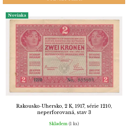
r
o
V
Novinka
d
ý
u
p
k
i
t
s
ů
p
r
o
d
u
k
t
ů
Rakousko-Uhersko, 2 K, 1917, série 1210,
neperforovaná, stav 3
Skladem
(1 ks)