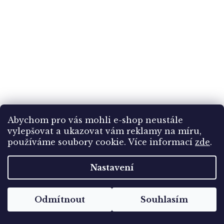
Abychom pro vás mohli e-shop neustále
vylepšovat a ukazovat vám reklamy na míru,
používáme soubory cookie. Více informací
zde
.
Nastavení
Rakousko, nouzová bankovka 10 h, Neuhofen,
1920, krásný stav UNC
Odmítnout
Souhlasím
Skladem
(1 ks)