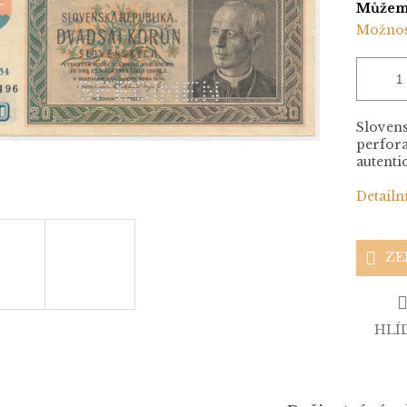
Můžeme
Možnos
Slovens
perfora
autenti
Detailn
ZE
HLÍ