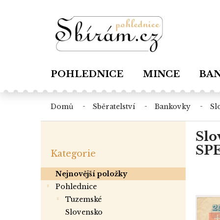
Přejít
na
obsah
POHLEDNICE
MINCE
BA
domů
sběratelství
bankovky
s
P
Slo
o
Přeskočit
s
SPE
Kategorie
kategorie
t
r
Nejnovější položky
a
Pohlednice
n
tuzemské
n
í
slovensko