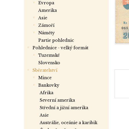
p
evropa
a
amerika
n
asie
e
zámoří
l
náměty
partie pohlednic
Pohlednice - velký formát
tuzemské
slovensko
Sběratelství
mince
bankovky
afrika
severní amerika
střední a jižní amerika
asie
austrálie, oceánie a karibik