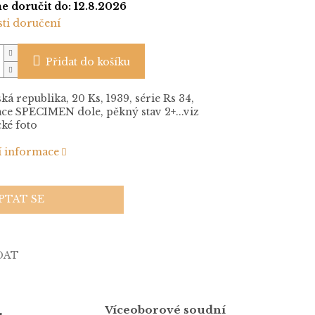
 doručit do:
12.8.2026
ti doručení
Přidat do košíku
ká republika, 20 Ks, 1939, série Rs 34,
ce SPECIMEN dole, pěkný stav 2+...viz
cké foto
í informace
PTAT SE
DAT
Víceoborové soudní