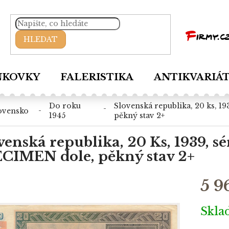
HLEDAT
NKOVKY
FALERISTIKA
ANTIKVARIÁ
do roku
slovenská republika, 20 ks, 1939, série rs 34, perforace specimen dole,
lovensko
1945
pěkný stav 2+
venská republika, 20 Ks, 1939, sé
CIMEN dole, pěkný stav 2+
5 9
Měrná
Skl
cena: