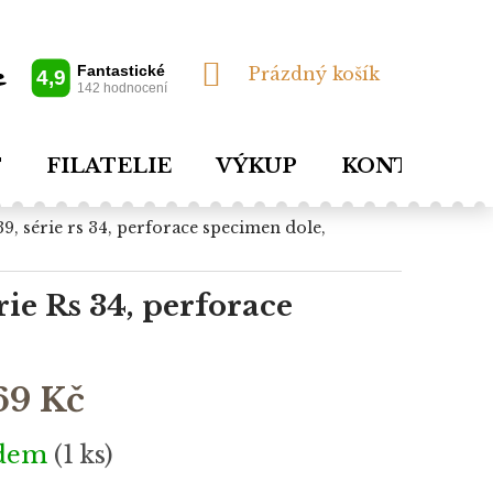
NÁKUPNÍ
Prázdný košík
KOŠÍK
T
FILATELIE
VÝKUP
KONTAKTY
rie Rs 34, perforace
69 Kč
adem
(1 ks)