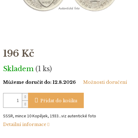
196 Kč
Měrná
Skladem
(1 ks)
cena:
Můžeme doručit do:
12.8.2026
Možnosti doručení
Přidat do košíku
SSSR, mince 10 Kopějek, 1933...viz autentické foto
Detailní informace