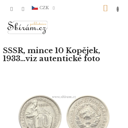
Přejít
NÁKU
na
CZK
obsah
KOŠÍ
SSSR, mince 10 Kopějek,
1933...viz autentické foto