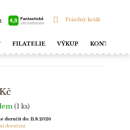
NÁKUPNÍ
Prázdný košík
KOŠÍK
T
FILATELIE
VÝKUP
KONTAKTY
 Kč
adem
(1 ks)
 doručit do:
11.8.2026
ti doručení