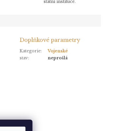
státní instituce.
Doplňkové parametry
Kategorie
:
Vojenské
stav
:
neprošlá