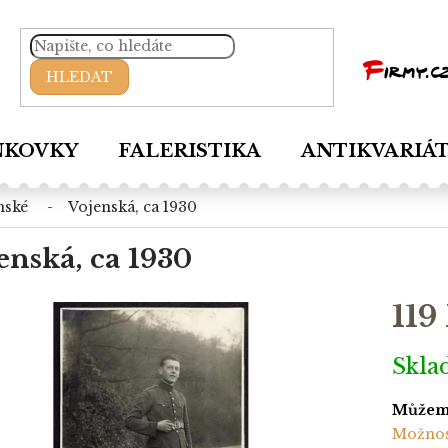
HLEDAT
NKOVKY
FALERISTIKA
ANTIKVARIÁ
nské
vojenská, ca 1930
enská, ca 1930
119
Měrná
Skl
cena:
Můžeme
Možnos