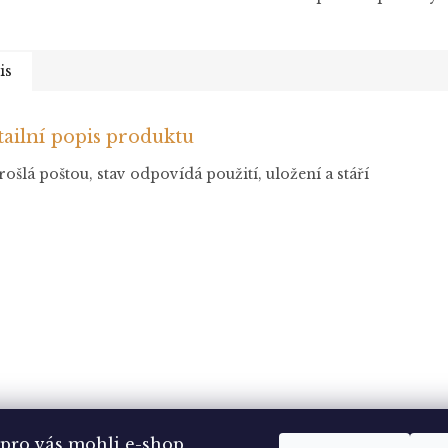
is
ailní popis produktu
ošlá poštou, stav odpovídá použití, uložení a stáří
pro vás mohli e-shop