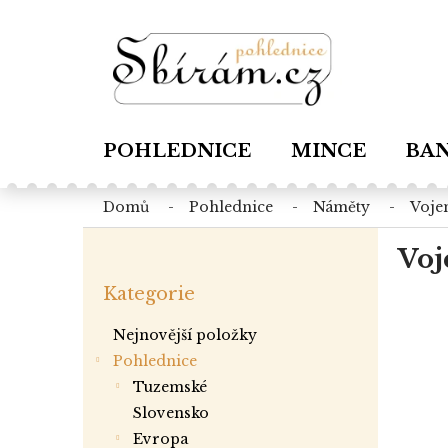
Přejít
na
obsah
POHLEDNICE
MINCE
BA
domů
pohlednice
náměty
voje
P
Voj
o
Přeskočit
s
Kategorie
kategorie
t
r
Nejnovější položky
a
Pohlednice
n
tuzemské
n
í
slovensko
p
evropa