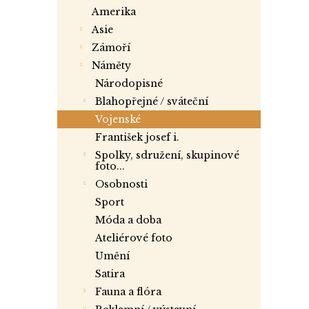
a
amerika
n
asie
e
zámoří
l
náměty
národopisné
blahopřejné / sváteční
vojenské
františek josef i.
spolky, sdružení, skupinové
foto...
osobnosti
sport
móda a doba
ateliérové foto
umění
satira
fauna a flóra