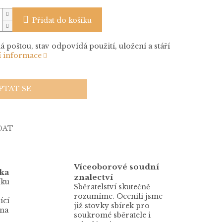
Přidat do košíku
á poštou, stav odpovídá použití, uložení a stáří
í informace
PTAT SE
DAT
Víceoborové soudní
ka
znalectví
íku
Sběratelství skutečně
rozumíme. Ocenili jsme
ící
již stovky sbírek pro
 na
soukromé sběratele i