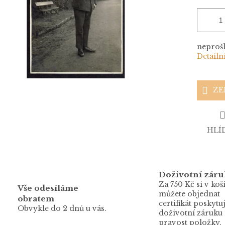
neprošl
Detailn
ZE
HLÍ
Doživotní záru
Za 750 Kč si v koš
Vše odesíláme
můžete objednat
obratem
certifikát poskytuj
Obvykle do 2 dnů u vás.
doživotní záruku
pravost položky.