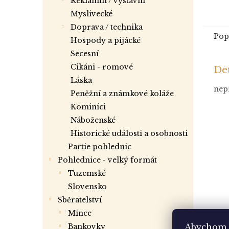
reklamní / výstavní
myslivecké
doprava / technika
Pop
hospody a pijácké
secesní
cikáni - romové
Det
láska
nepr
peněžní a známkové koláže
kominíci
náboženské
historické události a osobnosti
partie pohlednic
Pohlednice - velký formát
tuzemské
slovensko
Sběratelství
mince
bankovky
Abychom 