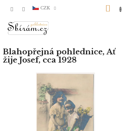
Přejít
NÁKU
na
CZK
obsah
KOŠÍ
Blahopřejná pohlednice, Ať
žije Josef, cca 1928