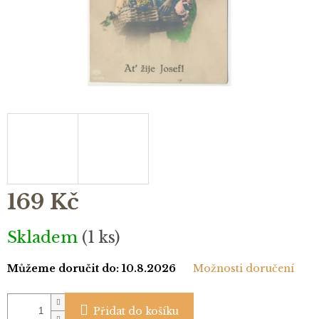
169 Kč
Měrná
Skladem
(1 ks)
cena:
Můžeme doručit do:
10.8.2026
Možnosti doručení
Přidat do košíku