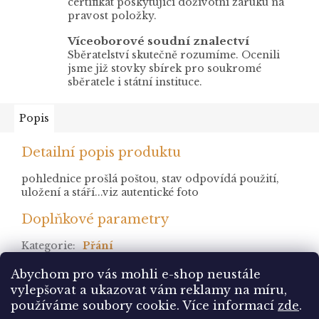
certifikát poskytující doživotní záruku na
pravost položky.
Víceoborové soudní znalectví
Sběratelství skutečně rozumíme. Ocenili
jsme již stovky sbírek pro soukromé
sběratele i státní instituce.
Popis
Detailní popis produktu
pohlednice prošlá poštou, stav odpovídá použití,
uložení a stáří...viz autentické foto
Doplňkové parametry
Kategorie
:
Přání
stav
:
prošlá
Abychom pro vás mohli e-shop neustále
vylepšovat a ukazovat vám reklamy na míru,
Z
používáme soubory cookie. Více informací
zde
.