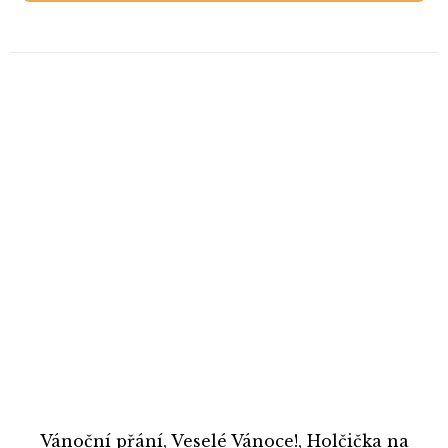
Vánoční přání, Veselé Vánoce!, Holčička na