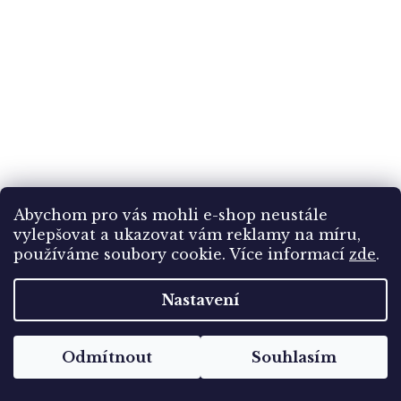
Abychom pro vás mohli e-shop neustále
vylepšovat a ukazovat vám reklamy na míru,
Vánoční přání, koláž, zimní krajina, srnka..., cca
používáme soubory cookie. Více informací
zde
.
1911
Nastavení
Skladem
(1 ks)
99 Kč
Odmítnout
Souhlasím
Do košíku