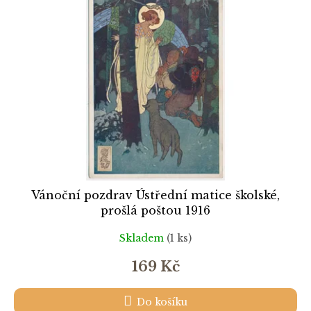
k
i
t
s
ů
p
r
o
d
u
k
t
ů
Vánoční pozdrav Ústřední matice školské,
prošlá poštou 1916
Skladem
(1 ks)
169 Kč
Do košíku