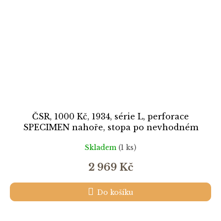
ČSR, 1000 Kč, 1934, série L, perforace
SPECIMEN nahoře, stopa po nevhodném
uložení (nebo výrobní vada papíru ??), jinak
Skladem
(1 ks)
stav UNC
2 969 Kč
Do košíku