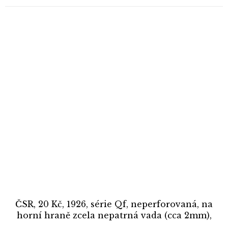
ČSR, 20 Kč, 1926, série Qf, neperforovaná, na
horní hraně zcela nepatrná vada (cca 2mm),
jinak luxusní sběratelská jakost UNC