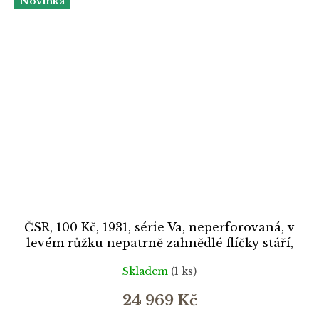
Novinka
ČSR, 100 Kč, 1931, série Va, neperforovaná, v
levém růžku nepatrně zahnědlé flíčky stáří,
stav UNC
Skladem
(1 ks)
24 969 Kč