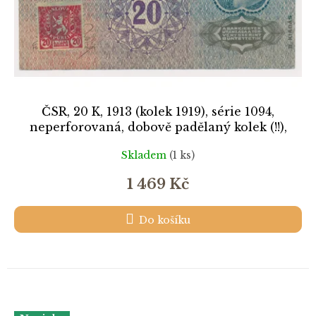
ČSR, 20 K, 1913 (kolek 1919), série 1094,
neperforovaná, dobově padělaný kolek (!!),
slušný oběhový stav
Skladem
(1 ks)
1 469 Kč
Do košíku