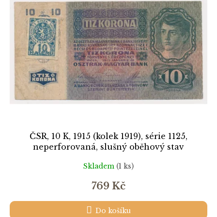
k
i
t
s
ů
p
r
o
d
u
k
t
ů
ČSR, 10 K, 1915 (kolek 1919), série 1125,
neperforovaná, slušný oběhový stav
Skladem
(1 ks)
769 Kč
Do košíku