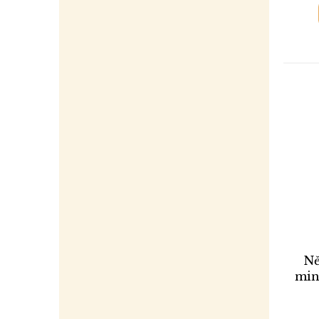
Ně
minc