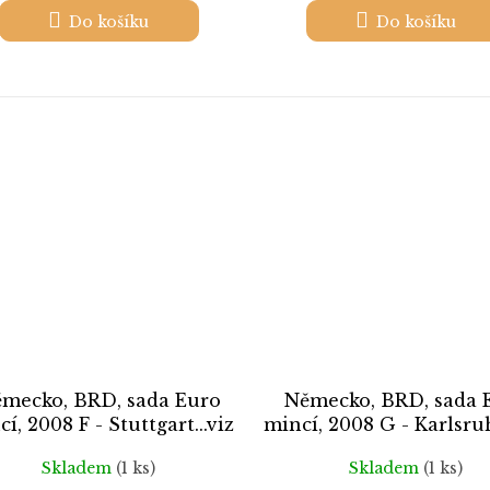
Do košíku
Do košíku
mecko, BRD, sada Euro
Německo, BRD, sada 
í, 2008 F - Stuttgart...viz
mincí, 2008 G - Karlsruh
autentické foto
autentické foto
Skladem
(1 ks)
Skladem
(1 ks)