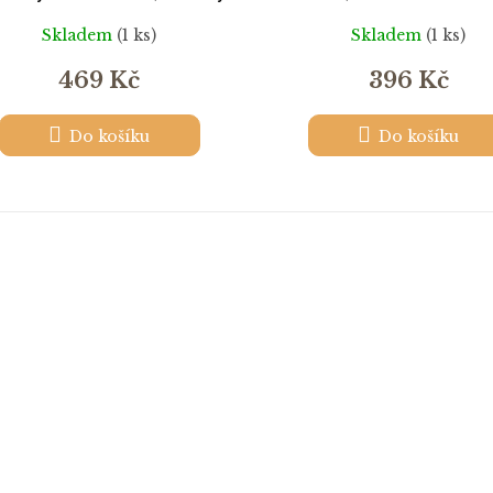
stav 0/0
autentické foto
Skladem
(1 ks)
Skladem
(1 ks)
469 Kč
396 Kč
Do košíku
Do košíku