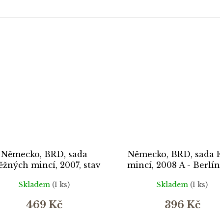
Německo, BRD, sada
Německo, BRD, sada 
ěžných mincí, 2007, stav
mincí, 2008 A - Berlín.
1/1...autentické foto
autentické foto
Skladem
(1 ks)
Skladem
(1 ks)
469 Kč
396 Kč