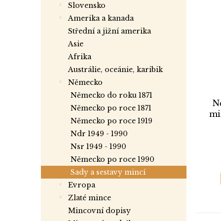
slovensko
amerika a kanada
střední a jižní amerika
asie
afrika
austrálie, oceánie, karibik
německo
německo do roku 1871
N
německo po roce 1871
mi
německo po roce 1919
1
ndr 1949 - 1990
nsr 1949 - 1990
německo po roce 1990
sady a sestavy mincí
evropa
zlaté mince
mincovní dopisy