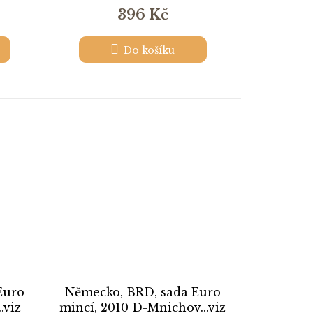
396 Kč
Do košíku
Euro
Německo, BRD, sada Euro
.viz
mincí, 2010 D-Mnichov...viz