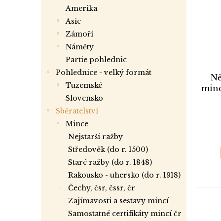
i
r
a
amerika
s
o
n
asie
p
d
e
r
zámoří
u
l
o
k
náměty
d
t
partie pohlednic
u
ů
Pohlednice - velký formát
Ně
k
tuzemské
minc
t
slovensko
ů
Sběratelství
mince
nejstarší ražby
středověk (do r. 1500)
staré ražby (do r. 1848)
rakousko - uhersko (do r. 1918)
čechy, čsr, čssr, čr
zajímavosti a sestavy mincí
samostatné certifikáty mincí čr