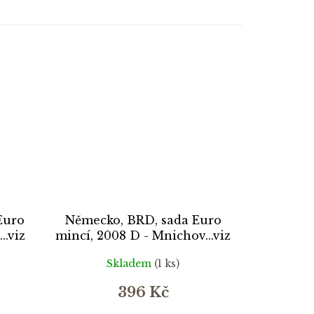
Euro
Německo, BRD, sada Euro
..viz
mincí, 2008 D - Mnichov...viz
autentické foto
Skladem
(1 ks)
396 Kč