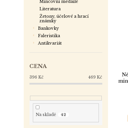
mincovní medaile
literatura
žetony, účelové a hrací
známky
bankovky
faleristika
antikvariát
CENA
Ně
396
Kč
469
Kč
min
Na skladě
42