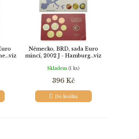
Euro
Německo, BRD, sada Euro
e...viz
mincí, 2002 J - Hamburg...viz
autentické foto
Skladem
(1 ks)
396 Kč
Do košíku