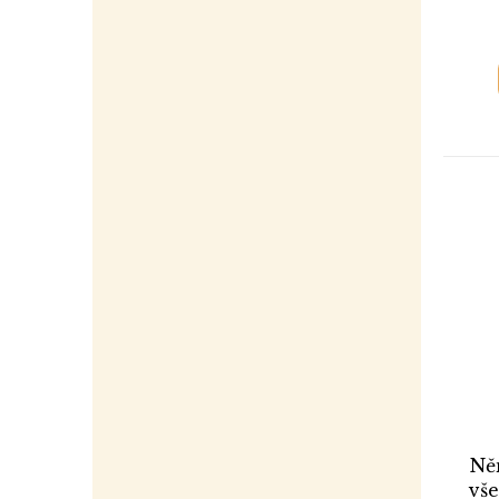
Ně
vše