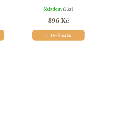
autentické foto
Skladem
(1 ks)
396 Kč
Do košíku