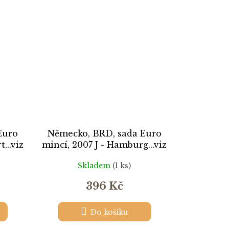
Euro
Německo, BRD, sada Euro
...viz
mincí, 2007 J - Hamburg...viz
autentické foto
Skladem
(1 ks)
396 Kč
Do košíku