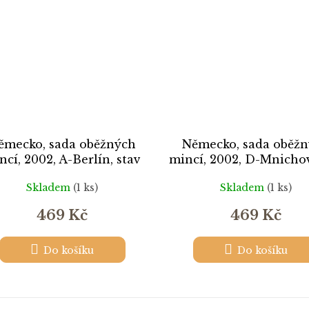
ěmecko, sada oběžných
Německo, sada oběž
ncí, 2002, A-Berlín, stav
mincí, 2002, D-Mnichov
/1...viz autentické foto
1/1...autentické fot
Skladem
(1 ks)
Skladem
(1 ks)
469 Kč
469 Kč
Do košíku
Do košíku