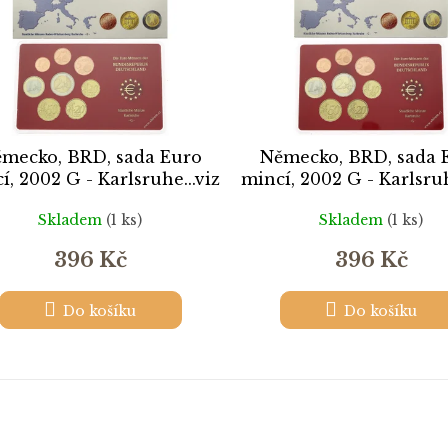
mecko, BRD, sada Euro
Německo, BRD, sada 
í, 2002 G - Karlsruhe...viz
mincí, 2002 G - Karlsruh
autentické foto
autentické foto
Skladem
(1 ks)
Skladem
(1 ks)
396 Kč
396 Kč
Do košíku
Do košíku