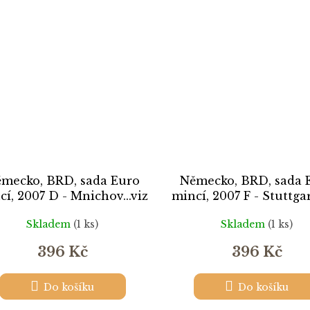
mecko, BRD, sada Euro
Německo, BRD, sada 
cí, 2007 D - Mnichov...viz
mincí, 2007 F - Stuttgart
autentické foto
autentické foto
Skladem
(1 ks)
Skladem
(1 ks)
396 Kč
396 Kč
Do košíku
Do košíku