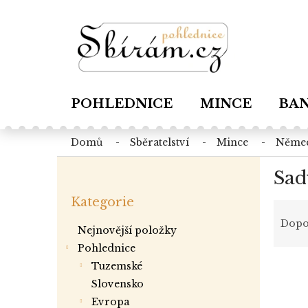
Přejít
na
obsah
POHLEDNICE
MINCE
BA
domů
sběratelství
mince
něme
P
Sad
o
Přeskočit
s
Kategorie
kategorie
Ř
t
a
r
Dopo
Nejnovější položky
z
a
Pohlednice
e
n
V
n
tuzemské
n
ý
í
í
slovensko
p
p
p
evropa