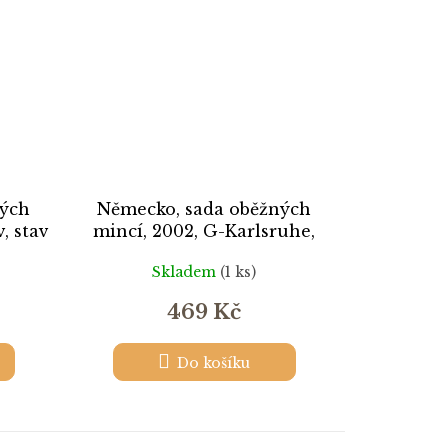
ných
Německo, sada oběžných
, stav
mincí, 2002, G-Karlsruhe,
o
stav 1/1...viz autentické foto
Skladem
(1 ks)
469 Kč
Do košíku