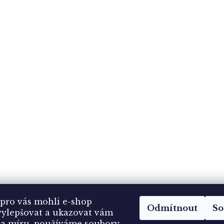
pro vás mohli e-shop
Odmítnout
So
vylepšovat a ukazovat vám
a míru, používáme soubory