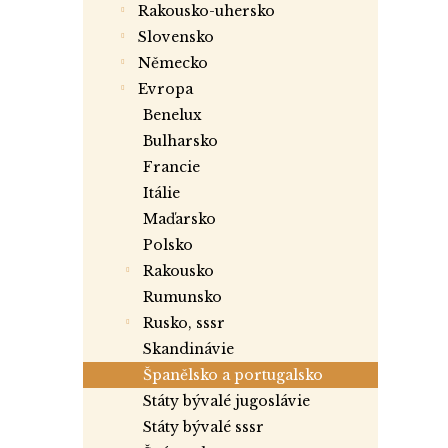
rakousko-uhersko
slovensko
německo
evropa
benelux
bulharsko
francie
itálie
maďarsko
polsko
rakousko
rumunsko
rusko, sssr
skandinávie
španělsko a portugalsko
státy bývalé jugoslávie
státy bývalé sssr