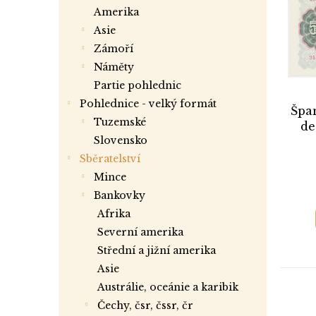
i
r
a
amerika
s
o
n
asie
p
d
e
r
zámoří
u
l
o
k
náměty
d
t
partie pohlednic
u
ů
Pohlednice - velký formát
Špan
k
tuzemské
de
t
slovensko
ů
Sběratelství
mince
bankovky
afrika
severní amerika
střední a jižní amerika
asie
austrálie, oceánie a karibik
čechy, čsr, čssr, čr