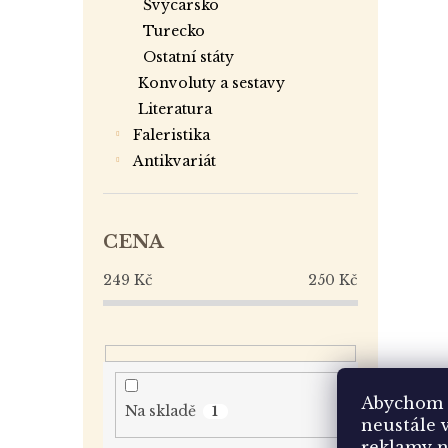
švýcarsko
turecko
ostatní státy
konvoluty a sestavy
literatura
faleristika
antikvariát
CENA
249
Kč
250
Kč
Abychom 
Na skladě
1
neustále 
reklamy n