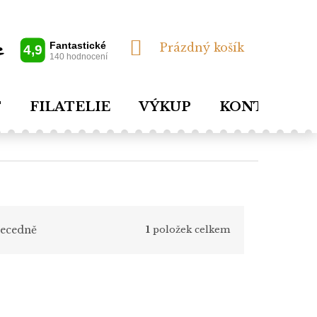
NÁKUPNÍ
Prázdný košík
KOŠÍK
T
FILATELIE
VÝKUP
KONTAKTY
ecedně
1
položek celkem