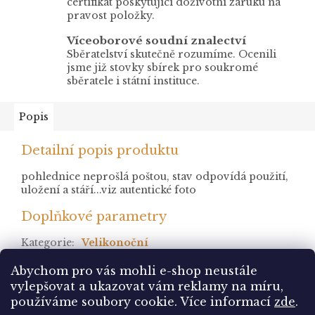
certifikát poskytující doživotní záruku na
pravost položky.
Víceoborové soudní znalectví
Sběratelství skutečně rozumíme. Ocenili
jsme již stovky sbírek pro soukromé
sběratele i státní instituce.
Popis
Detailní popis produktu
pohlednice neprošlá poštou, stav odpovídá použití,
uložení a stáří...viz autentické foto
Doplňkové parametry
Kategorie
:
Velikonoční
stav
:
neprošlá
Abychom pro vás mohli e-shop neustále
vylepšovat a ukazovat vám reklamy na míru,
Z
používáme soubory cookie. Více informací
zde
.