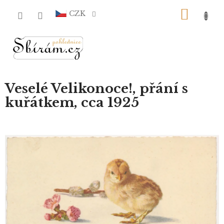
Přejít
NÁKU
na
CZK
obsah
KOŠÍ
Veselé Velikonoce!, přání s
kuřátkem, cca 1925