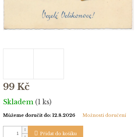
99 Kč
Měrná
Skladem
(1 ks)
cena:
Můžeme doručit do:
12.8.2026
Možnosti doručení
Přidat do košíku