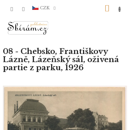
Přejít
NÁKU
na
CZK
obsah
KOŠÍ
08 - Chebsko, Františkovy
Lázně, Lázeňský sál, oživená
partie z parku, 1926