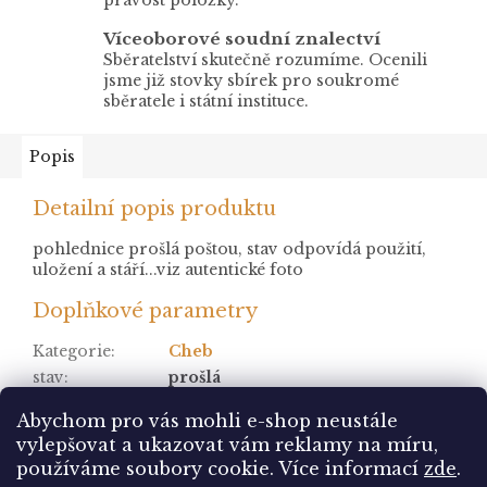
Víceoborové soudní znalectví
Sběratelství skutečně rozumíme. Ocenili
jsme již stovky sbírek pro soukromé
sběratele i státní instituce.
Popis
Detailní popis produktu
pohlednice prošlá poštou, stav odpovídá použití,
uložení a stáří...viz autentické foto
Doplňkové parametry
Kategorie
:
Cheb
stav
:
prošlá
Položka byla vyprodána…
Abychom pro vás mohli e-shop neustále
vylepšovat a ukazovat vám reklamy na míru,
Z
používáme soubory cookie. Více informací
zde
.