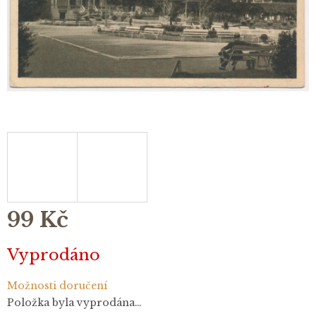
99 Kč
Měrná
Vyprodáno
cena:
Možnosti doručení
Položka byla vyprodána…