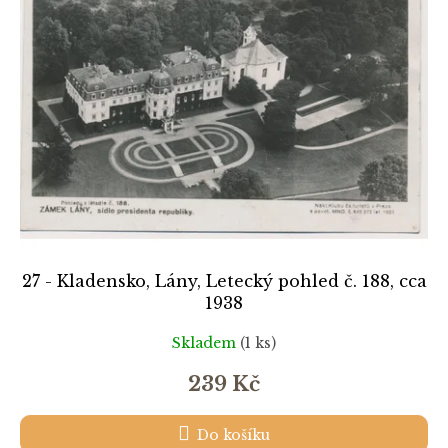
k
i
t
s
ů
p
r
o
d
u
k
t
ů
27 - Kladensko, Lány, Letecký pohled č. 188, cca
1938
Skladem
(1 ks)
239 Kč
Do košíku