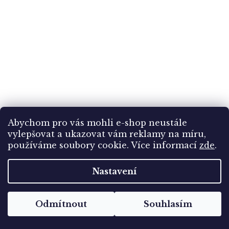
Abychom pro vás mohli e-shop neustále
vylepšovat a ukazovat vám reklamy na míru,
27 - Kladno, Divadlo, cca 1948
používáme soubory cookie. Více informací
zde
.
Nastavení
Skladem
(1 ks)
99 Kč
Odmítnout
Souhlasím
Do košíku