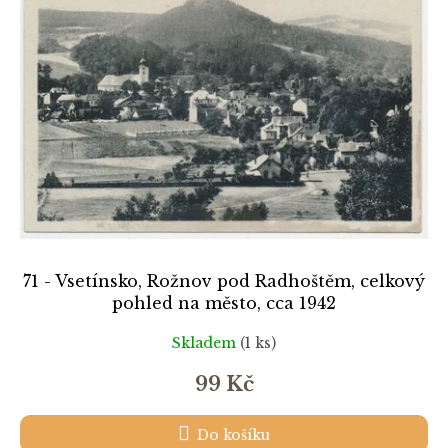
k
i
t
s
ů
p
r
o
d
u
k
t
ů
71 - Vsetínsko, Rožnov pod Radhoštěm, celkový
pohled na město, cca 1942
Skladem
(1 ks)
99 Kč
Do košíku