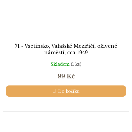
71 - Vsetínsko, Valašské Meziříčí, oživené
náměstí, cca 1949
Skladem
(1 ks)
99 Kč
Do košíku