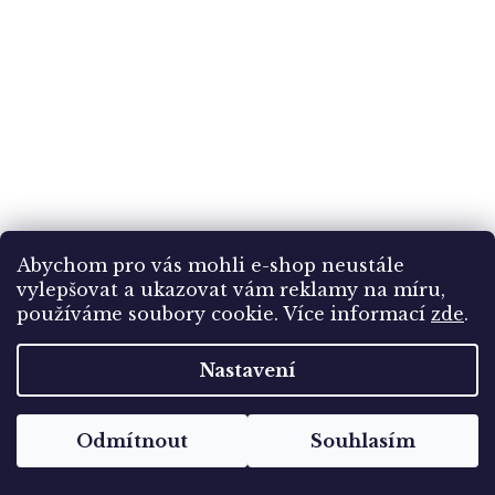
Abychom pro vás mohli e-shop neustále
vylepšovat a ukazovat vám reklamy na míru,
71 - Vsetínsko, Martiňák na Horní Bečvě, R.
používáme soubory cookie. Více informací
zde
.
Hoffmann, cca 1930
Nastavení
Skladem
(1 ks)
99 Kč
Odmítnout
Souhlasím
Do košíku