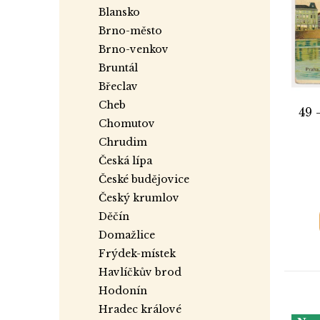
i
r
a
blansko
s
o
n
brno-město
p
d
e
r
brno-venkov
u
l
o
k
bruntál
d
t
břeclav
u
ů
cheb
49 
k
chomutov
t
chrudim
ů
česká lípa
české budějovice
český krumlov
děčín
domažlice
frýdek-místek
havlíčkův brod
hodonín
hradec králové