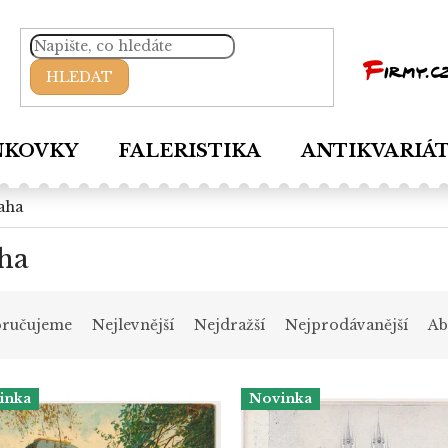
HLEDAT
NKOVKY
FALERISTIKA
ANTIKVARIÁ
raha
ha
ručujeme
Nejlevnější
Nejdražší
Nejprodávanější
Ab
inka
Novinka