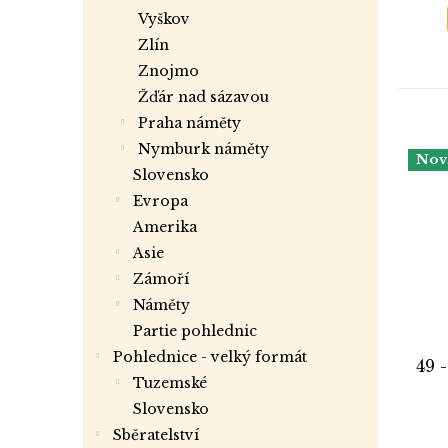
vyškov
zlín
znojmo
žďár nad sázavou
praha náměty
nymburk náměty
Nov
slovensko
evropa
amerika
asie
zámoří
náměty
partie pohlednic
Pohlednice - velký formát
49 
tuzemské
slovensko
Sběratelství