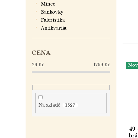
mince
bankovky
faleristika
antikvariát
CENA
29
Kč
1769
Kč
Nov
Na skladě
1527
49 
brá