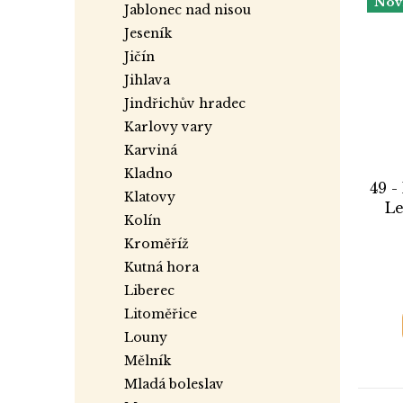
Nov
jablonec nad nisou
jeseník
jičín
jihlava
jindřichův hradec
karlovy vary
karviná
kladno
49 -
klatovy
Le
kolín
kroměříž
kutná hora
liberec
litoměřice
louny
mělník
mladá boleslav