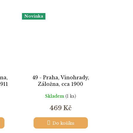
Novinka
ana,
49 - Praha, Vinohrady,
1911
Záložna, cca 1900
Skladem
(1 ks)
469 Kč
Do košíku