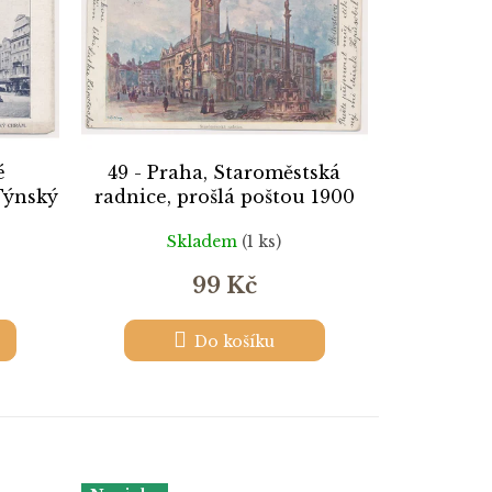
é
49 - Praha, Staroměstská
Týnský
radnice, prošlá poštou 1900
 1908
Skladem
(1 ks)
99 Kč
Do košíku