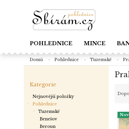
Přejít
na
obsah
POHLEDNICE
MINCE
BA
domů
pohlednice
tuzemské
p
P
Pra
o
Přeskočit
s
Kategorie
kategorie
Ř
t
a
r
Dopo
Nejnovější položky
z
a
Pohlednice
e
n
V
n
tuzemské
n
Nov
ý
í
í
benešov
p
p
p
beroun