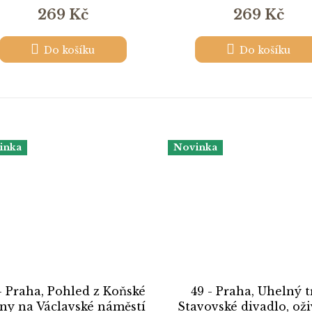
269 Kč
269 Kč
Do košíku
Do košíku
inka
Novinka
- Praha, Pohled z Koňské
49 - Praha, Uhelný t
ny na Václavské náměstí
Stavovské divadlo, ož