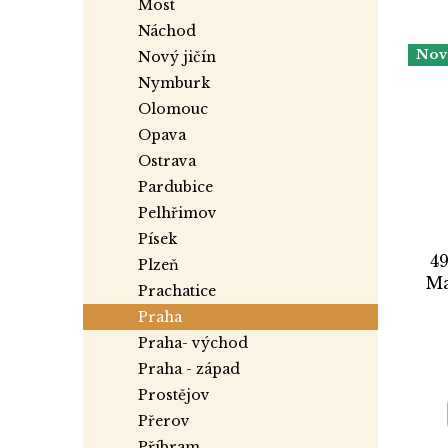
most
náchod
Nov
nový jičín
nymburk
olomouc
opava
ostrava
pardubice
pelhřimov
písek
4
plzeň
Ma
prachatice
praha
praha- východ
praha - západ
prostějov
přerov
příbram