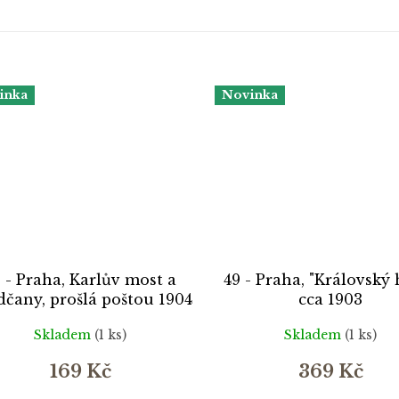
inka
Novinka
 - Praha, Karlův most a
49 - Praha, "Královský 
dčany, prošlá poštou 1904
cca 1903
Skladem
(1 ks)
Skladem
(1 ks)
169 Kč
369 Kč