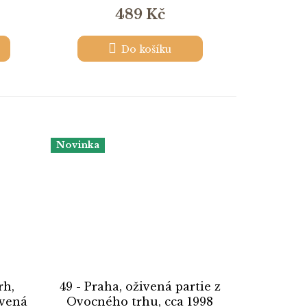
489 Kč
Do košíku
Novinka
rh,
49 - Praha, oživená partie z
ivená
Ovocného trhu, cca 1998