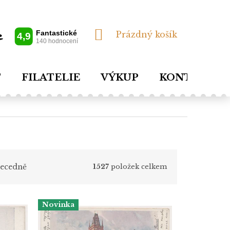
NÁKUPNÍ
Prázdný košík
KOŠÍK
T
FILATELIE
VÝKUP
KONTAKTY
ecedně
1527
položek celkem
Novinka