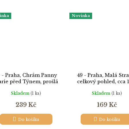
inka
Novinka
9 - Praha, Chrám Panny
49 - Praha, Malá Str
rie před Týnem, prošlá
celkový pohled, cca 
poštou 1901
Skladem
(1 ks)
Skladem
(1 ks)
239 Kč
169 Kč
Do košíku
Do košíku