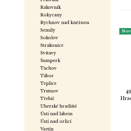
rakovník
rokycany
rychnov nad kněžnou
semily
Nov
sokolov
strakonice
svitavy
šumperk
tachov
tábor
teplice
trutnov
49
Hra
třebíč
uherské hradiště
ústí nad labem
ústí nad orlicí
vsetín