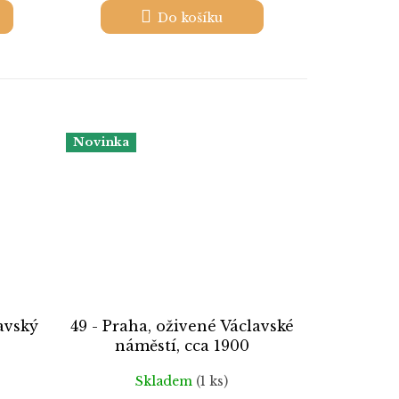
Do košíku
Novinka
avský
49 - Praha, oživené Václavské
náměstí, cca 1900
Skladem
(1 ks)