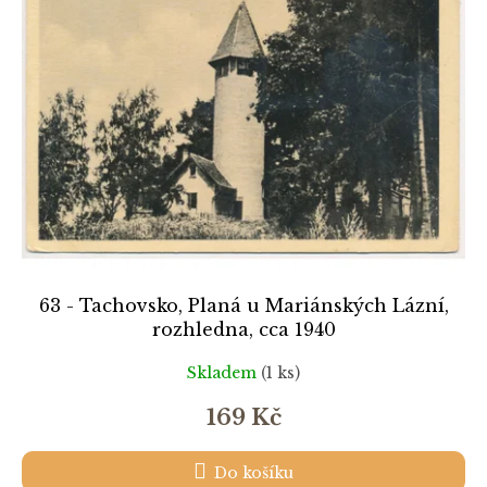
k
i
t
s
ů
p
r
o
d
u
k
t
ů
63 - Tachovsko, Planá u Mariánských Lázní,
rozhledna, cca 1940
Skladem
(1 ks)
169 Kč
Do košíku