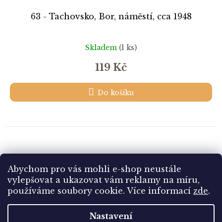
63 - Tachovsko, Bor, náměstí, cca 1948
Skladem
(1 ks)
119 Kč
Do košíku
16
položek celkem
Abychom pro vás mohli e-shop neustále
O
v
vylepšovat a ukazovat vám reklamy na míru,
l
Z
používáme soubory cookie. Více informací
zde
.
á
á
d
Vytvořil Shoptet
p
Nastavení
a