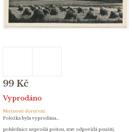
99 Kč
Měrná
Vyprodáno
cena:
Možnosti doručení
Položka byla vyprodána…
pohlednice neprošlá poštou, stav odpovídá použití,