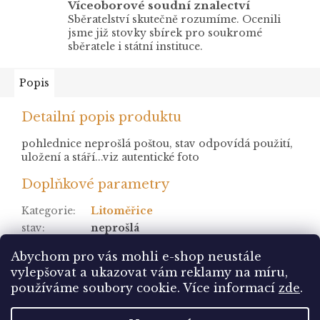
Víceoborové soudní znalectví
Sběratelství skutečně rozumíme. Ocenili
jsme již stovky sbírek pro soukromé
sběratele i státní instituce.
Popis
Detailní popis produktu
pohlednice neprošlá poštou, stav odpovídá použití,
uložení a stáří...viz autentické foto
Doplňkové parametry
Kategorie
:
Litoměřice
stav
:
neprošlá
Položka byla vyprodána…
Abychom pro vás mohli e-shop neustále
vylepšovat a ukazovat vám reklamy na míru,
Z
používáme soubory cookie. Více informací
zde
.
á
Vytvořil Shoptet
p