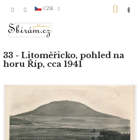
Přejít
NÁKU
na
CZK
obsah
KOŠÍ
33 - Litoměřicko, pohled na
horu Říp, cca 1941