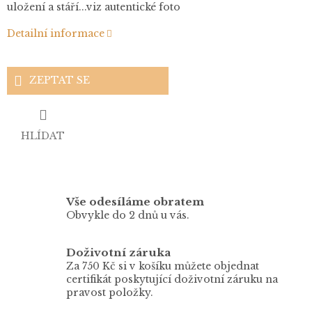
uložení a stáří...viz autentické foto
Detailní informace
ZEPTAT SE
HLÍDAT
Vše odesíláme obratem
Obvykle do 2 dnů u vás.
Doživotní záruka
Za 750 Kč si v košíku můžete objednat
certifikát poskytující doživotní záruku na
pravost položky.