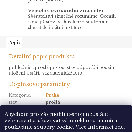
Víceoborové soudní znalectví
Sběratelství skutečně rozumíme. Ocenili
jsme již stovky sbírek pro soukromé
sběratele i státní instituce.
Popis
Detailní popis produktu
pohlednice prošlá poštou, stav odpovídá použití,
uložení a stáří...viz autentické foto
Doplňkové parametry
Kategorie
:
Praha
stav
:
prošlá
Položka byla vyprodána…
Abychom pro vás mohli e-shop neustále
vylepšovat a ukazovat vám reklamy na míru,
Z
používáme soubory cookie. Více informací
zde
.