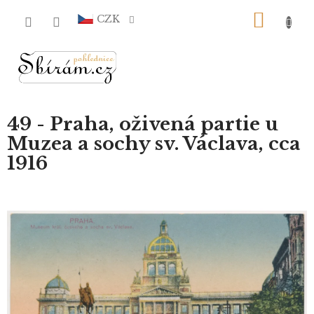
Přejít
NÁKU
na
CZK
obsah
KOŠÍ
49 - Praha, oživená partie u
Muzea a sochy sv. Václava, cca
1916