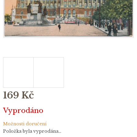
169 Kč
Měrná
Vyprodáno
cena:
Možnosti doručení
Položka byla vyprodána…