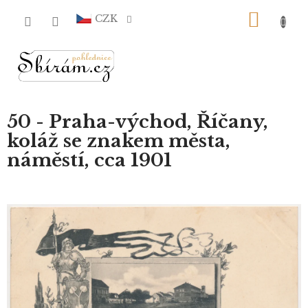
Přejít
NÁKU
na
CZK
obsah
KOŠÍ
50 - Praha-východ, Říčany,
koláž se znakem města,
náměstí, cca 1901