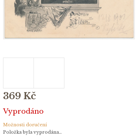
369 Kč
Měrná
Vyprodáno
cena:
Možnosti doručení
Položka byla vyprodána…