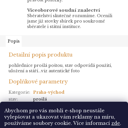
Víceoborové soudní znalectví
Sběratelství skutečně rozumíme. Ocenili
jsme již stovky sbírek pro soukromé
sběratele i státní instituce.
Popis
Detailní popis produktu
pohlednice prošlá poštou, stav odpovídá použití,
uložení a stáří...viz autentické foto
Doplňkové parametry
Kategorie
:
Praha-východ
stav
:
prošlá
Položka byla vyprodána…
Abychom pro vás mohli e-shop neustále
vylepšovat a ukazovat vám reklamy na míru,
Z
používáme soubory cookie. Více informací
zde
.