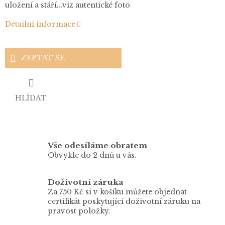
uložení a stáří...viz autentické foto
Detailní informace
ZEPTAT SE
HLÍDAT
Vše odesíláme obratem
Obvykle do 2 dnů u vás.
Doživotní záruka
Za 750 Kč si v košíku můžete objednat
certifikát poskytující doživotní záruku na
pravost položky.