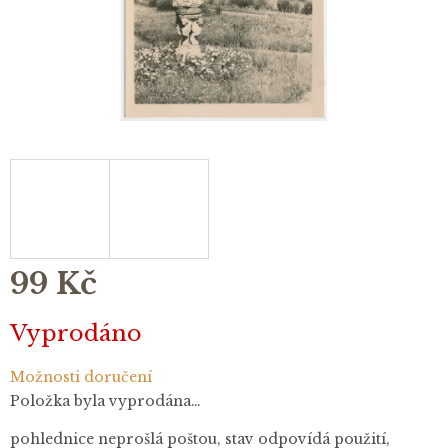
99 Kč
Měrná
Vyprodáno
cena:
Možnosti doručení
Položka byla vyprodána…
pohlednice neprošlá poštou, stav odpovídá použití,