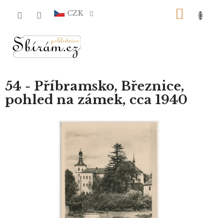
Přejít
NÁKU
na
CZK
obsah
KOŠÍ
54 - Příbramsko, Březnice,
pohled na zámek, cca 1940