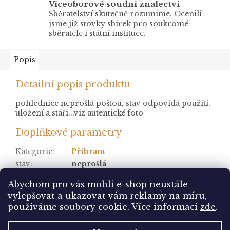
Víceoborové soudní znalectví
Sběratelství skutečně rozumíme. Ocenili
jsme již stovky sbírek pro soukromé
sběratele i státní instituce.
Popis
Detailní popis produktu
pohlednice neprošlá poštou, stav odpovídá použití,
uložení a stáří...viz autentické foto
Doplňkové parametry
Kategorie
:
Příbram
stav
:
neprošlá
Položka byla vyprodána…
Abychom pro vás mohli e-shop neustále
vylepšovat a ukazovat vám reklamy na míru,
Z
používáme soubory cookie. Více informací
zde
.
á
Vytvořil Shoptet
p