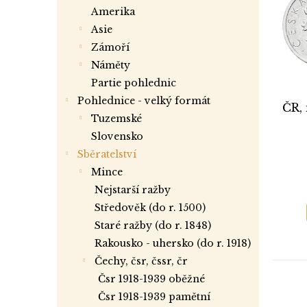
i
r
a
amerika
s
o
n
asie
p
d
e
r
zámoří
u
l
o
k
náměty
d
t
partie pohlednic
u
ů
Pohlednice - velký formát
ČR,
k
tuzemské
t
slovensko
ů
Sběratelství
mince
nejstarší ražby
středověk (do r. 1500)
staré ražby (do r. 1848)
rakousko - uhersko (do r. 1918)
čechy, čsr, čssr, čr
čsr 1918-1939 oběžné
čsr 1918-1939 pamětní