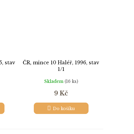
5, stav
ČR, mince 10 Haléř, 1996, stav
1/1
Skladem
(16 ks)
9 Kč
Do košíku