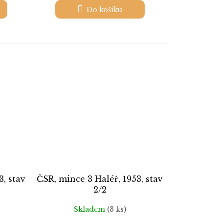
Do košíku
3, stav
ČSR, mince 3 Haléř, 1953, stav
2/2
Skladem
(3 ks)