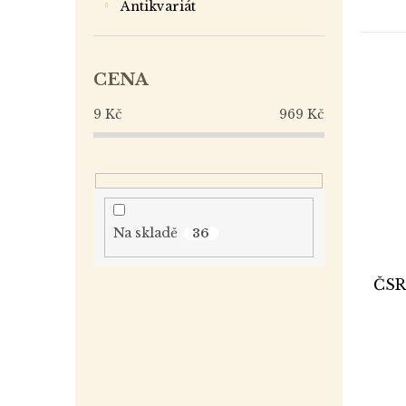
antikvariát
CENA
9
Kč
969
Kč
Na skladě
36
ČSR,