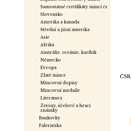
samostatné certifikáty mincí čr
slovensko
amerika a kanada
střední a jižní amerika
asie
afrika
austrálie, oceánie, karibik
německo
evropa
zlaté mince
ČSR,
mincovní dopisy
mincovní medaile
literatura
žetony, účelové a hrací
známky
bankovky
faleristika