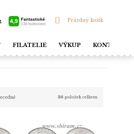
NÁKUPNÍ
Prázdný košík
KOŠÍK
T
FILATELIE
VÝKUP
KONTAKTY
ecedně
36
položek celkem