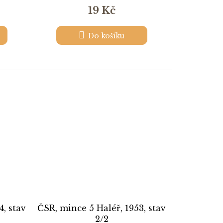
19 Kč
Do košíku
4, stav
ČSR, mince 5 Haléř, 1953, stav
2/2