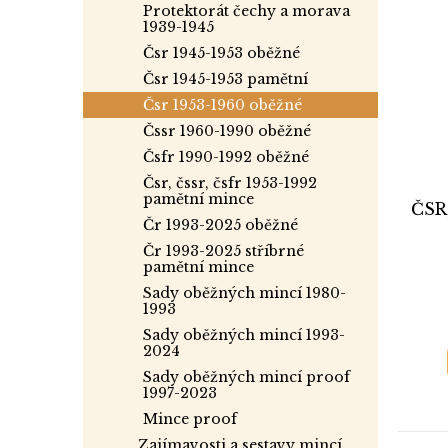
protektorát čechy a morava
1939-1945
čsr 1945-1953 oběžné
čsr 1945-1953 pamětní
čsr 1953-1960 oběžné
čssr 1960-1990 oběžné
čsfr 1990-1992 oběžné
čsr, čssr, čsfr 1953-1992
pamětní mince
ČSR,
čr 1993-2025 oběžné
čr 1993-2025 stříbrné
pamětní mince
sady oběžných mincí 1980-
1993
sady oběžných mincí 1993-
2024
sady oběžných mincí proof
1997-2023
mince proof
zajímavosti a sestavy mincí