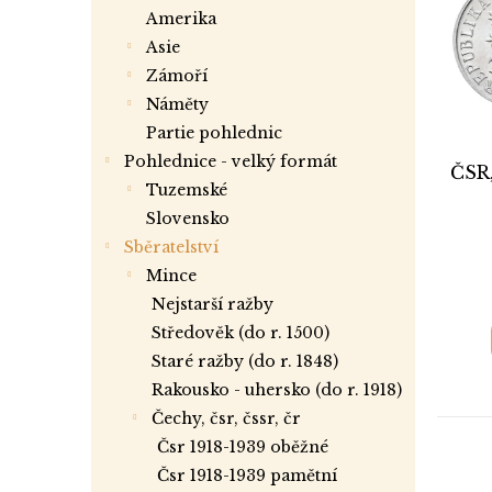
i
r
a
amerika
s
o
n
asie
p
d
e
r
zámoří
u
l
o
k
náměty
d
t
partie pohlednic
u
ů
Pohlednice - velký formát
ČSR,
k
tuzemské
t
slovensko
ů
Sběratelství
mince
nejstarší ražby
středověk (do r. 1500)
staré ražby (do r. 1848)
rakousko - uhersko (do r. 1918)
čechy, čsr, čssr, čr
čsr 1918-1939 oběžné
čsr 1918-1939 pamětní