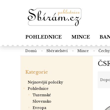
Přejít
na
obsah
POHLEDNICE
MINCE
BA
domů
sběratelství
mince
čechy
P
ČSR
o
Přeskočit
s
Kategorie
kategorie
Ř
t
a
r
Dopo
Nejnovější položky
z
a
Pohlednice
e
n
V
n
tuzemské
n
ý
í
í
slovensko
p
p
p
evropa