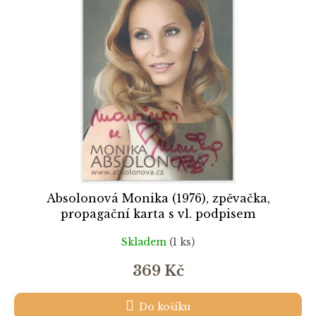
k
i
t
s
ů
p
r
o
d
u
k
t
ů
Absolonová Monika (1976), zpěvačka,
propagační karta s vl. podpisem
Skladem
(1 ks)
369 Kč
Do košíku