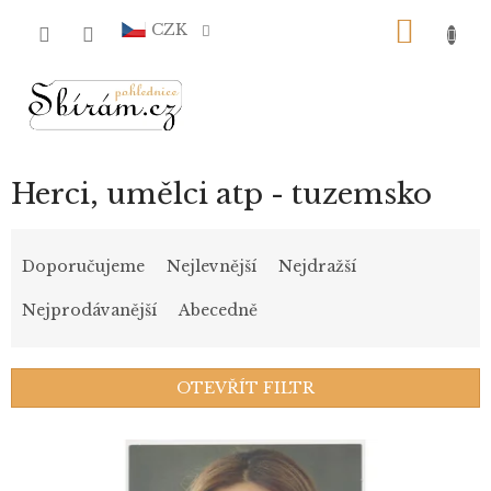
Přejít
NÁKU
na
CZK
obsah
KOŠÍ
Herci, umělci atp - tuzemsko
Ř
a
Doporučujeme
Nejlevnější
Nejdražší
z
e
Nejprodávanější
Abecedně
n
í
p
OTEVŘÍT FILTR
r
o
V
d
ý
u
p