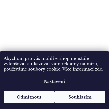
Abychom pro vás mohli e-shop neustále
vylepšovat a ukazovat vám reklamy na míru,
Boček Vítězslav (1901-1961), český herec,
používáme soubory cookie. Více informací
zde
.
pohlednice s vl. podpisem
Nastavení
Skladem
(1 ks)
969 Kč
Odmítnout
Souhlasím
Do košíku