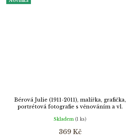
Novinka
Bérová Julie (1911-2011), malířka, grafička,
portrétová fotografie s věnováním a vl.
podpisem (datováno 1949), fotografie a sběrat.
Skladem
(1 ks)
kartička s vl. podpisem
369 Kč