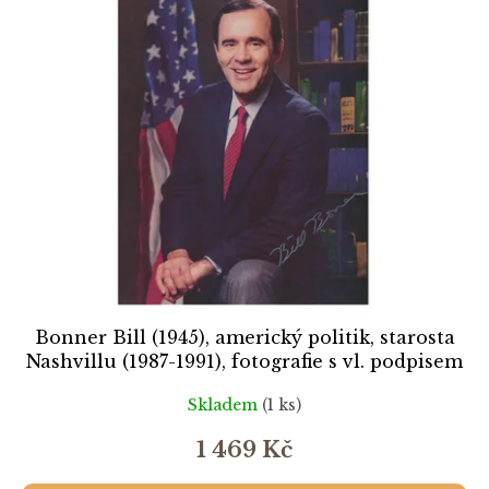
ý
u
p
k
i
t
s
ů
p
r
o
d
u
k
t
ů
Bonner Bill (1945), americký politik, starosta
Nashvillu (1987-1991), fotografie s vl. podpisem
Skladem
(1 ks)
1 469 Kč