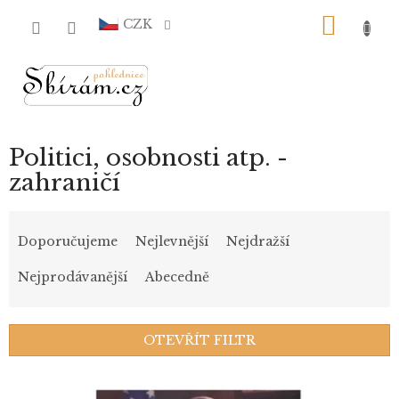
Přejít
NÁKU
na
CZK
obsah
KOŠÍ
Politici, osobnosti atp. -
zahraničí
Ř
a
Doporučujeme
Nejlevnější
Nejdražší
z
e
Nejprodávanější
Abecedně
n
í
p
OTEVŘÍT FILTR
r
o
V
d